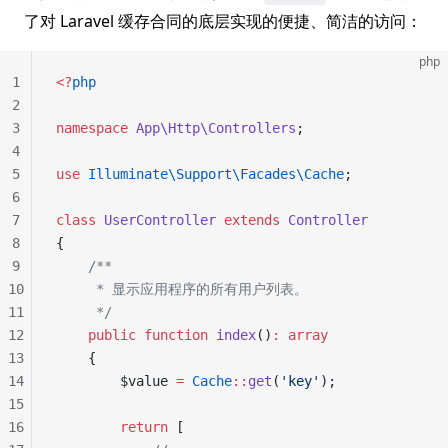
了对 Laravel 缓存合同的底层实现的便捷、简洁的访问：
php
1
<?
php
2
3
namespace
 App\Http\Controllers
;
4
5
use
 Illuminate\Support\Facades\Cache
;
6
7
class
 UserController
 extends
 Controller
8
{
9
    /**
10
     * 显示应用程序的所有用户列表。
11
     */
12
    public
 function
 index
()
:
 array
13
    {
14
        $value 
=
 Cache
::
get
(
'key'
);
15
16
        return
 [