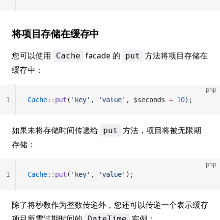
将项目存储在缓存中
您可以使用
facade 的
方法将项目存储在
Cache
put
缓存中：
php
1
Cache
::
put
(
'key'
, 
'value'
, $seconds 
=
 10
);
如果未将存储时间传递给
方法，项目将被无限期
put
存储：
php
1
Cache
::
put
(
'key'
, 
'value'
);
除了将秒数作为整数传递外，您还可以传递一个表示缓存
项目所需过期时间的
实例：
DateTime