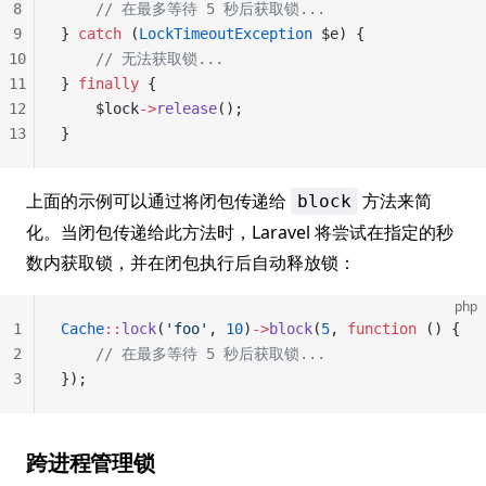
8
    // 在最多等待 5 秒后获取锁...
9
} 
catch
 (
LockTimeoutException
 $e) {
10
    // 无法获取锁...
11
} 
finally
 {
12
    $lock
->
release
();
13
}
上面的示例可以通过将闭包传递给
方法来简
block
化。当闭包传递给此方法时，Laravel 将尝试在指定的秒
数内获取锁，并在闭包执行后自动释放锁：
php
1
Cache
::
lock
(
'foo'
, 
10
)
->
block
(
5
, 
function
 () {
2
    // 在最多等待 5 秒后获取锁...
3
});
跨进程管理锁