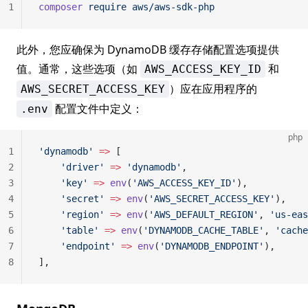
1
composer
 require
 aws/aws-sdk-php
此外，您应确保为 DynamoDB 缓存存储配置选项提供
值。通常，这些选项（如
和
AWS_ACCESS_KEY_ID
）应在应用程序的
AWS_SECRET_ACCESS_KEY
配置文件中定义：
.env
php
1
'dynamodb'
 =>
 [
2
    'driver'
 =>
 'dynamodb'
,
3
    'key'
 =>
 env
(
'AWS_ACCESS_KEY_ID'
),
4
    'secret'
 =>
 env
(
'AWS_SECRET_ACCESS_KEY'
),
5
    'region'
 =>
 env
(
'AWS_DEFAULT_REGION'
, 
'us-eas
6
    'table'
 =>
 env
(
'DYNAMODB_CACHE_TABLE'
, 
'cache
7
    'endpoint'
 =>
 env
(
'DYNAMODB_ENDPOINT'
),
8
],