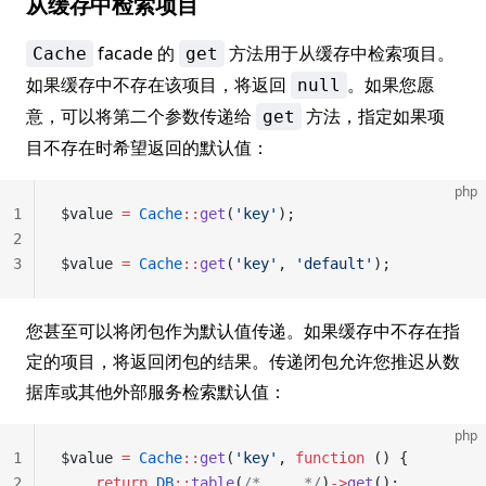
从缓存中检索项目
facade 的
方法用于从缓存中检索项目。
Cache
get
如果缓存中不存在该项目，将返回
。如果您愿
null
意，可以将第二个参数传递给
方法，指定如果项
get
目不存在时希望返回的默认值：
php
1
$value 
=
 Cache
::
get
(
'key'
);
2
3
$value 
=
 Cache
::
get
(
'key'
, 
'default'
);
您甚至可以将闭包作为默认值传递。如果缓存中不存在指
定的项目，将返回闭包的结果。传递闭包允许您推迟从数
据库或其他外部服务检索默认值：
php
1
$value 
=
 Cache
::
get
(
'key'
, 
function
 () {
2
    return
 DB
::
table
(
/* ... */
)
->
get
();