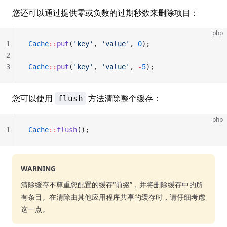
您还可以通过提供零或负数的过期秒数来删除项目：
php
1
Cache
::
put
(
'key'
, 
'value'
, 
0
);
2
3
Cache
::
put
(
'key'
, 
'value'
, 
-
5
);
您可以使用
方法清除整个缓存：
flush
php
1
Cache
::
flush
();
WARNING
清除缓存不尊重您配置的缓存“前缀”，并将删除缓存中的所
有条目。在清除由其他应用程序共享的缓存时，请仔细考虑
这一点。