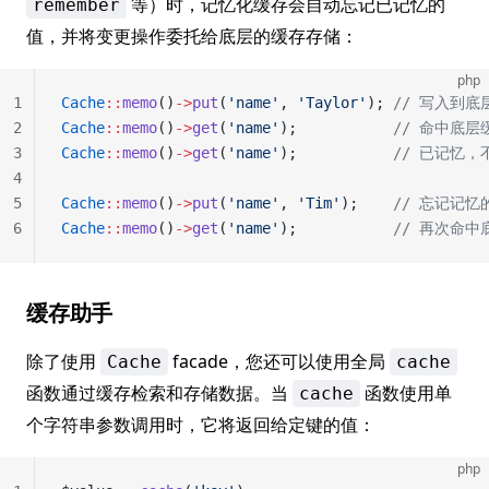
等）时，记忆化缓存会自动忘记已记忆的
remember
值，并将变更操作委托给底层的缓存存储：
php
1
Cache
::
memo
()
->
put
(
'name'
, 
'Taylor'
); 
// 写入到底
2
Cache
::
memo
()
->
get
(
'name'
);           
// 命中底层缓
3
Cache
::
memo
()
->
get
(
'name'
);           
// 已记忆，
4
5
Cache
::
memo
()
->
put
(
'name'
, 
'Tim'
);    
// 忘记记忆
6
Cache
::
memo
()
->
get
(
'name'
);           
// 再次命中
缓存助手
除了使用
facade，您还可以使用全局
Cache
cache
函数通过缓存检索和存储数据。当
函数使用单
cache
个字符串参数调用时，它将返回给定键的值：
php