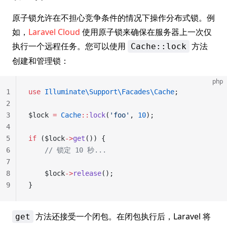
原子锁允许在不担心竞争条件的情况下操作分布式锁。例
如，
Laravel Cloud
使用原子锁来确保在服务器上一次仅
执行一个远程任务。您可以使用
方法
Cache::lock
创建和管理锁：
php
1
use
 Illuminate\Support\Facades\Cache
;
2
3
$lock 
=
 Cache
::
lock
(
'foo'
, 
10
);
4
5
if
 ($lock
->
get
()) {
6
    // 锁定 10 秒...
7
8
    $lock
->
release
();
9
}
方法还接受一个闭包。在闭包执行后，Laravel 将
get