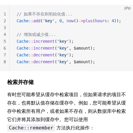
php
1
// 如果不存在则初始化值...
2
Cache
::
add
(
'key'
, 
0
, 
now
()
->
plus
(
hours
: 
4
));
3
4
// 增加或减少值...
5
Cache
::
increment
(
'key'
);
6
Cache
::
increment
(
'key'
, $amount);
7
Cache
::
decrement
(
'key'
);
8
Cache
::
decrement
(
'key'
, $amount);
检索并存储
有时您可能希望从缓存中检索项目，但如果请求的项目不
存在，也将默认值存储在缓存中。例如，您可能希望从缓
存中检索所有用户，或者如果不存在，则从数据库中检索
它们并将其添加到缓存中。您可以使用
方法执行此操作：
Cache::remember