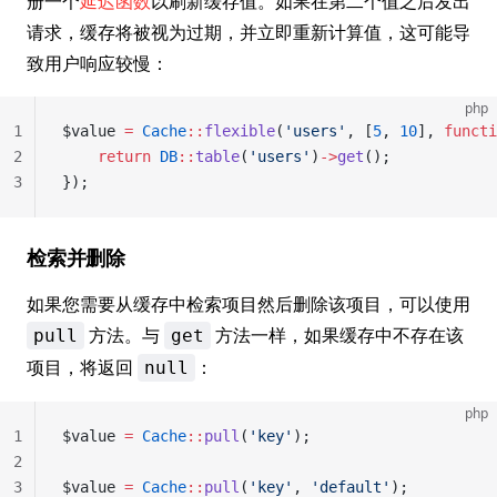
册一个
延迟函数
以刷新缓存值。如果在第二个值之后发出
请求，缓存将被视为过期，并立即重新计算值，这可能导
致用户响应较慢：
php
1
$value 
=
 Cache
::
flexible
(
'users'
, [
5
, 
10
], 
functi
2
    return
 DB
::
table
(
'users'
)
->
get
();
3
});
检索并删除
如果您需要从缓存中检索项目然后删除该项目，可以使用
方法。与
方法一样，如果缓存中不存在该
pull
get
项目，将返回
：
null
php
1
$value 
=
 Cache
::
pull
(
'key'
);
2
3
$value 
=
 Cache
::
pull
(
'key'
, 
'default'
);