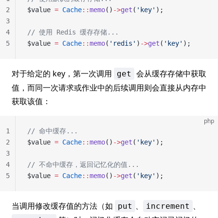
2
$value 
=
 Cache
::
memo
()
->
get
(
'key'
);
3
4
// 使用 Redis 缓存存储...
5
$value 
=
 Cache
::
memo
(
'redis'
)
->
get
(
'key'
);
对于给定的 key，第一次调用
会从缓存存储中获取
get
值，而同一次请求或作业中的后续调用则会直接从内存中
获取该值：
php
1
// 命中缓存...
2
$value 
=
 Cache
::
memo
()
->
get
(
'key'
);
3
4
// 不命中缓存，返回记忆化的值...
5
$value 
=
 Cache
::
memo
()
->
get
(
'key'
);
当调用修改缓存值的方法（如
、
、
put
increment