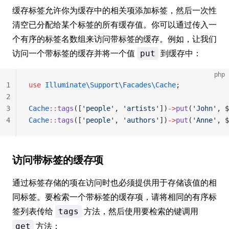
缓存标签允许你为缓存中的相关项添加标签，然后一次性
清空已分配给某个标签的所有缓存值。你可以通过传入一
个有序的标签名数组来访问带标签的缓存。例如，让我们
访问一个带标签的缓存并将一个值
到缓存中：
put
php
1
use
 Illuminate\Support\Facades\Cache
;
2
3
Cache
::
tags
([
'people'
, 
'artists'
])
->
put
(
'John'
, $
4
Cache
::
tags
([
'people'
, 
'authors'
])
->
put
(
'Anne'
, $
访问带标签的缓存项
通过标签存储的项在访问时也必须提供用于存储该值的相
同标签。要检索一个带标签的缓存项，请将相同的有序标
签列表传给
方法，然后使用要检索的键调用
tags
方法：
get