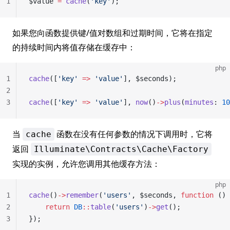
1
$value 
=
 cache
(
'key'
);
如果您向函数提供键/值对数组和过期时间，它将在指定
的持续时间内将值存储在缓存中：
php
1
cache
([
'key'
 =>
 'value'
], $seconds);
2
3
cache
([
'key'
 =>
 'value'
], 
now
()
->
plus
(
minutes
: 
10
当
函数在没有任何参数的情况下调用时，它将
cache
返回
Illuminate\Contracts\Cache\Factory
实现的实例，允许您调用其他缓存方法：
php
1
cache
()
->
remember
(
'users'
, $seconds, 
function
 () 
2
    return
 DB
::
table
(
'users'
)
->
get
();
3
});