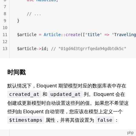
7
8
    // ...
9
}
10
11
$article 
=
 Article
::
create
([
'title'
 =>
 'Traveling
12
13
$article
->
id; 
// "01gd4d3tgrrfqeda94gdbtdk5c"
时间戳
默认情况下，Eloquent 期望模型对应的数据库表中存在
和
列。Eloquent 会在
created_at
updated_at
创建或更新模型时自动设置这些列的值。如果您不希望这
些列由 Eloquent 自动管理，您应该在模型上定义一个
属性，并将其值设置为
：
$timestamps
false
php