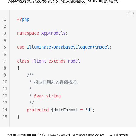
的存储方式以及模型序列化为数组或 JSON 时的格式：
php
1
<?
php
2
3
namespace
 App\Models
;
4
5
use
 Illuminate\Database\Eloquent\Model
;
6
7
class
 Flight
 extends
 Model
8
{
9
    /**
10
     * 模型日期列的存储格式。
11
     *
12
     * 
@var
 string
13
     */
14
    protected
 $dateFormat 
=
 'U'
;
15
}
如果您需要自定义用于存储时间戳的列的名称，可以在模