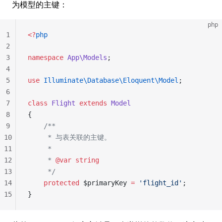
为模型的主键：
php
1
<?
php
2
3
namespace
 App\Models
;
4
5
use
 Illuminate\Database\Eloquent\Model
;
6
7
class
 Flight
 extends
 Model
8
{
9
    /**
10
     * 与表关联的主键。
11
     *
12
     * 
@var
 string
13
     */
14
    protected
 $primaryKey 
=
 'flight_id'
;
15
}