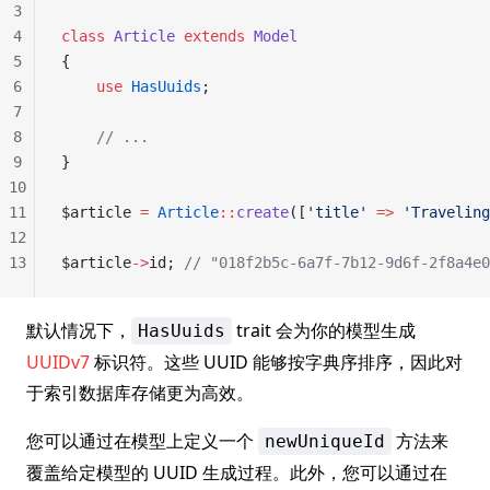
3
4
class
 Article
 extends
 Model
5
{
6
    use
 HasUuids
;
7
8
    // ...
9
}
10
11
$article 
=
 Article
::
create
([
'title'
 =>
 'Traveling
12
13
$article
->
id; 
// "018f2b5c-6a7f-7b12-9d6f-2f8a4e0
默认情况下，
trait 会为你的模型生成
HasUuids
UUIDv7
标识符。这些 UUID 能够按字典序排序，因此对
于索引数据库存储更为高效。
您可以通过在模型上定义一个
方法来
newUniqueId
覆盖给定模型的 UUID 生成过程。此外，您可以通过在