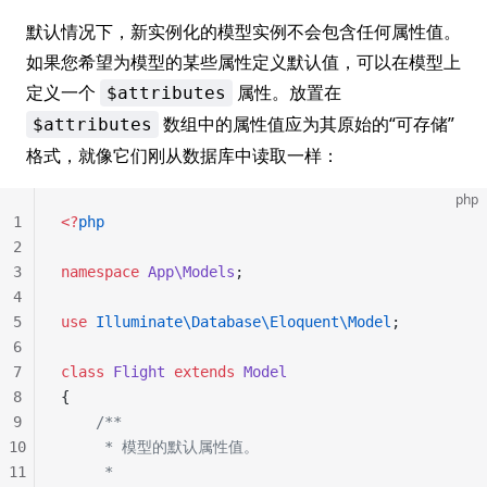
默认情况下，新实例化的模型实例不会包含任何属性值。
如果您希望为模型的某些属性定义默认值，可以在模型上
定义一个
属性。放置在
$attributes
数组中的属性值应为其原始的“可存储”
$attributes
格式，就像它们刚从数据库中读取一样：
php
1
<?
php
2
3
namespace
 App\Models
;
4
5
use
 Illuminate\Database\Eloquent\Model
;
6
7
class
 Flight
 extends
 Model
8
{
9
    /**
10
     * 模型的默认属性值。
11
     *