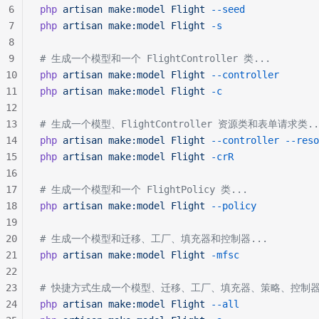
6
php
 artisan
 make:model
 Flight
 --seed
7
php
 artisan
 make:model
 Flight
 -s
8
9
# 生成一个模型和一个 FlightController 类...
10
php
 artisan
 make:model
 Flight
 --controller
11
php
 artisan
 make:model
 Flight
 -c
12
13
# 生成一个模型、FlightController 资源类和表单请求类..
14
php
 artisan
 make:model
 Flight
 --controller
 --reso
15
php
 artisan
 make:model
 Flight
 -crR
16
17
# 生成一个模型和一个 FlightPolicy 类...
18
php
 artisan
 make:model
 Flight
 --policy
19
20
# 生成一个模型和迁移、工厂、填充器和控制器...
21
php
 artisan
 make:model
 Flight
 -mfsc
22
23
# 快捷方式生成一个模型、迁移、工厂、填充器、策略、控制器
24
php
 artisan
 make:model
 Flight
 --all