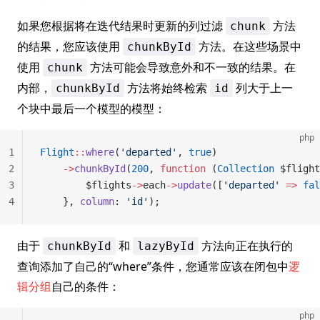
如果您根据将在迭代结果时更新的列过滤
方法
chunk
的结果，您应该使用
方法。在这些场景中
chunkById
使用
方法可能会导致意外和不一致的结果。在
chunk
内部，
方法将始终检索
列大于上一
chunkById
id
个块中最后一个模型的模型：
php
1
Flight
::
where
(
'departed'
, 
true
)
2
    ->
chunkById
(
200
, 
function
 (
Collection
 $flight
3
        $flights
->
each
->
update
([
'departed'
 =>
 fal
4
    }, 
column
: 
'id'
);
由于
和
方法向正在执行的
chunkById
lazyById
查询添加了自己的“where”条件，您通常应该在闭包中
逻
辑分组
自己的条件：
php