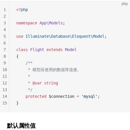
php
1
<?
php
2
3
namespace
 App\Models
;
4
5
use
 Illuminate\Database\Eloquent\Model
;
6
7
class
 Flight
 extends
 Model
8
{
9
    /**
10
     * 模型应使用的数据库连接。
11
     *
12
     * 
@var
 string
13
     */
14
    protected
 $connection 
=
 'mysql'
;
15
}
默认属性值