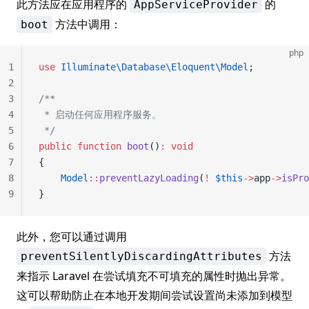
此方法应在应用程序的
的
AppServiceProvider
方法中调用：
boot
php
1
use
 Illuminate\Database\Eloquent\Model
;
2
3
/**
4
 * 启动任何应用程序服务。
5
 */
6
public
 function
 boot
()
:
 void
7
{
8
    Model
::
preventLazyLoading
(
!
 $this
->
app
->
isPro
9
}
此外，您可以通过调用
方法
preventSilentlyDiscardingAttributes
来指示 Laravel 在尝试填充不可填充的属性时抛出异常。
这可以帮助防止在本地开发期间尝试设置尚未添加到模型