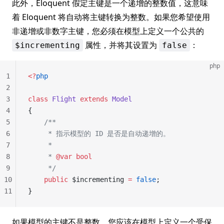
此外，Eloquent 假定主键是一个递增的整数值，这意味
着 Eloquent 将自动将主键转换为整数。如果您希望使用
非递增或非数字主键，您必须在模型上定义一个公共的
属性，并将其设置为
：
$incrementing
false
php
1
<?
php
2
3
class
 Flight
 extends
 Model
4
{
5
    /**
6
     * 指示模型的 ID 是否是自动递增的。
7
     *
8
     * 
@var
 bool
9
     */
10
    public
 $incrementing 
=
 false
;
11
}
如果模型的主键不是整数，您应该在模型上定义一个受保