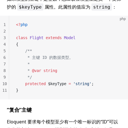
护的
属性。此属性的值应为
：
$keyType
string
php
1
<?
php
2
3
class
 Flight
 extends
 Model
4
{
5
    /**
6
     * 主键 ID 的数据类型。
7
     *
8
     * 
@var
 string
9
     */
10
    protected
 $keyType 
=
 'string'
;
11
}
“复合”主键
Eloquent 要求每个模型至少有一个唯一标识的“ID”可以