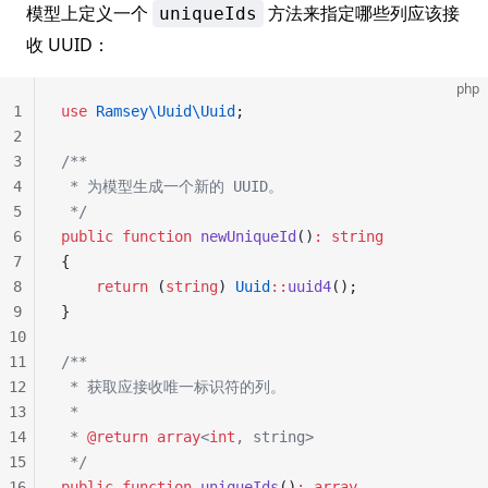
模型上定义一个
方法来指定哪些列应该接
uniqueIds
收 UUID：
php
1
use
 Ramsey\Uuid\Uuid
;
2
3
/**
4
 * 为模型生成一个新的 UUID。
5
 */
6
public
 function
 newUniqueId
()
:
 string
7
{
8
    return
 (
string
) 
Uuid
::
uuid4
();
9
}
10
11
/**
12
 * 获取应接收唯一标识符的列。
13
 *
14
 * 
@return
 array
<
int
, string>
15
 */
16
public
 function
 uniqueIds
()
:
 array