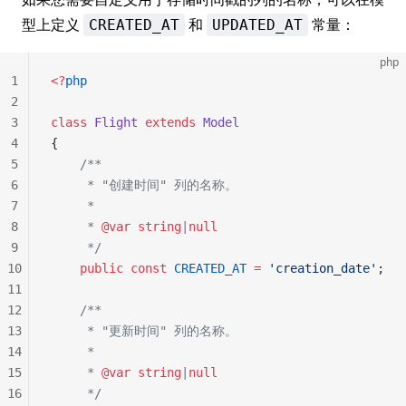
型上定义
和
常量：
CREATED_AT
UPDATED_AT
php
1
<?
php
2
3
class
 Flight
 extends
 Model
4
{
5
    /**
6
     * "创建时间" 列的名称。
7
     *
8
     * 
@var
 string
|
null
9
     */
10
    public
 const
 CREATED_AT
 =
 'creation_date'
;
11
12
    /**
13
     * "更新时间" 列的名称。
14
     *
15
     * 
@var
 string
|
null
16
     */