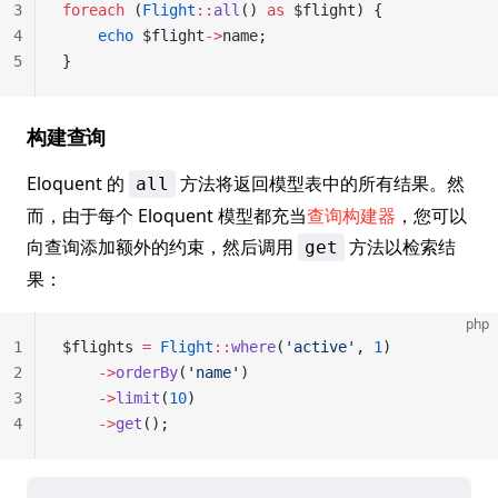
3
foreach
 (
Flight
::
all
() 
as
 $flight) {
4
    echo
 $flight
->
name;
5
}
构建查询
Eloquent 的
方法将返回模型表中的所有结果。然
all
而，由于每个 Eloquent 模型都充当
查询构建器
，您可以
向查询添加额外的约束，然后调用
方法以检索结
get
果：
php
1
$flights 
=
 Flight
::
where
(
'active'
, 
1
)
2
    ->
orderBy
(
'name'
)
3
    ->
limit
(
10
)
4
    ->
get
();