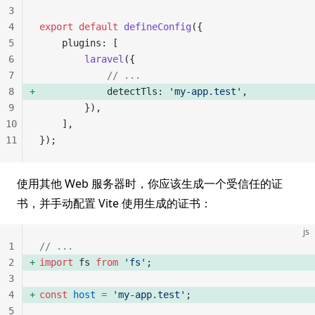
3
4
export
 default
 defineConfig
({
5
    plugins: [
6
        laravel
({
7
            // ...
8
            detectTls: 
'my-app.test'
, 
9
        }),
10
    ],
11
});
使用其他 Web 服务器时，你应该生成一个受信任的证
书，并手动配置 Vite 使用生成的证书：
js
1
// ...
2
import
 fs 
from
 'fs'
; 
3
4
const
 host
 =
 'my-app.test'
; 
5