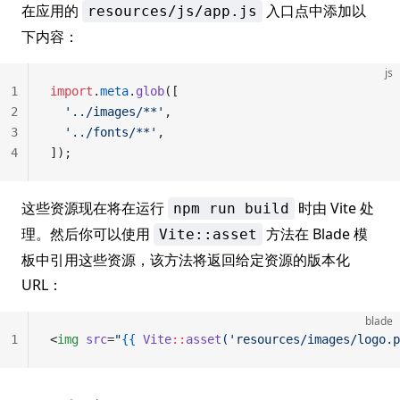
在应用的
入口点中添加以
resources/js/app.js
下内容：
js
1
import
.
meta
.
glob
([
2
  '../images/**'
,
3
  '../fonts/**'
,
4
]);
这些资源现在将在运行
时由 Vite 处
npm run build
理。然后你可以使用
方法在 Blade 模
Vite::asset
板中引用这些资源，该方法将返回给定资源的版本化
URL：
blade
1
<
img
 src
=
"
{{
 Vite
::
asset
('resources/images/logo.p