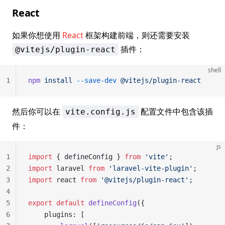
React
如果你想使用
React
框架构建前端，则还需要安装
插件：
@vitejs/plugin-react
shell
1
npm
 install
 --save-dev
 @vitejs/plugin-react
然后你可以在
配置文件中包含该插
vite.config.js
件：
js
1
import
 { defineConfig } 
from
 'vite'
;
2
import
 laravel 
from
 'laravel-vite-plugin'
;
3
import
 react 
from
 '@vitejs/plugin-react'
;
4
5
export
 default
 defineConfig
({
6
    plugins: [