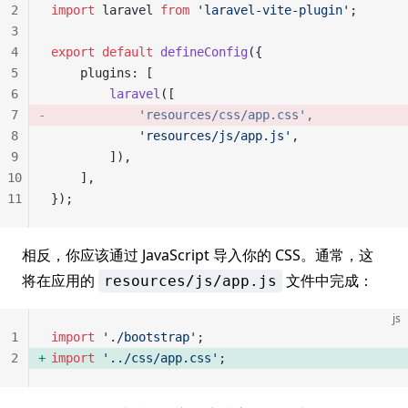
2
import
 laravel 
from
 'laravel-vite-plugin'
;
3
4
export
 default
 defineConfig
({
5
    plugins: [
6
        laravel
([
7
            'resources/css/app.css'
, 
8
            'resources/js/app.js'
,
9
        ]),
10
    ],
11
});
相反，你应该通过 JavaScript 导入你的 CSS。通常，这
将在应用的
文件中完成：
resources/js/app.js
js
1
import
 './bootstrap'
;
2
import
 '../css/app.css'
; 