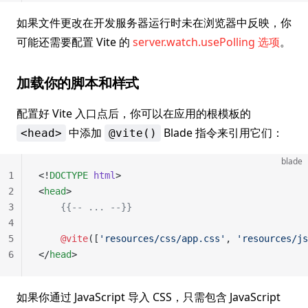
如果文件更改在开发服务器运行时未在浏览器中反映，你
可能还需要配置 Vite 的
server.watch.usePolling 选项
。
加载你的脚本和样式
配置好 Vite 入口点后，你可以在应用的根模板的
中添加
Blade 指令来引用它们：
<head>
@vite()
blade
1
<!
DOCTYPE
 html
>
2
<
head
>
3
    {{-- ... --}}
4
5
    @vite
([
'resources/css/app.css'
, 
'resources/js
6
</
head
>
如果你通过 JavaScript 导入 CSS，只需包含 JavaScript