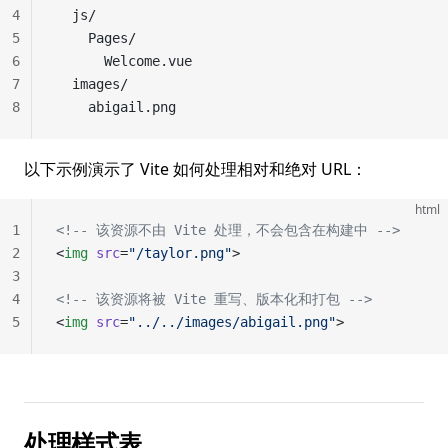
4
  js/
5
    Pages/
6
      Welcome.vue
7
  images/
8
    abigail.png
以下示例演示了 Vite 如何处理相对和绝对 URL：
html
1
<!-- 该资源不由 Vite 处理，不会包含在构建中 -->
2
<
img
 src
=
"/taylor.png"
>
3
4
<!-- 该资源将被 Vite 重写、版本化和打包 -->
5
<
img
 src
=
"../../images/abigail.png"
>
处理样式表