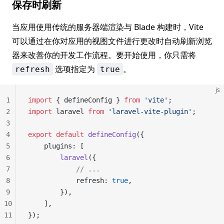
保存时刷新
当应用使用传统的服务器端渲染与 Blade 构建时，Vite
可以通过在你对应用的视图文件进行更改时自动刷新浏览
器来改善你的开发工作流程。要开始使用，你只需将
选项指定为
。
refresh
true
js
1
import
 { defineConfig } 
from
 'vite'
;
2
import
 laravel 
from
 'laravel-vite-plugin'
;
3
4
export
 default
 defineConfig
({
5
    plugins: [
6
        laravel
({
7
            // ...
8
            refresh: 
true
,
9
        }),
10
    ],
11
});