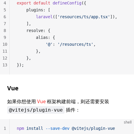
4
export
 default
 defineConfig
({
5
    plugins: [
6
        laravel
([
'resources/ts/app.tsx'
]),
7
    ],
8
    resolve: {
9
        alias: {
10
            '@'
: 
'/resources/ts'
,
11
        },
12
    },
13
});
Vue
如果你想使用
Vue
框架构建前端，则还需要安装
插件：
@vitejs/plugin-vue
shell
1
npm
 install
 --save-dev
 @vitejs/plugin-vue