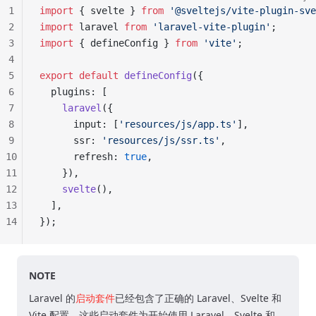
1
import
 { svelte } 
from
 '@sveltejs/vite-plugin-sve
2
import
 laravel 
from
 'laravel-vite-plugin'
;
3
import
 { defineConfig } 
from
 'vite'
;
4
5
export
 default
 defineConfig
({
6
  plugins: [
7
    laravel
({
8
      input: [
'resources/js/app.ts'
],
9
      ssr: 
'resources/js/ssr.ts'
,
10
      refresh: 
true
,
11
    }),
12
    svelte
(),
13
  ],
14
});
NOTE
Laravel 的
启动套件
已经包含了正确的 Laravel、Svelte 和
Vite 配置。这些启动套件为开始使用 Laravel、Svelte 和