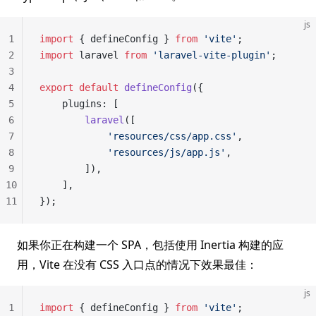
js
1
import
 { defineConfig } 
from
 'vite'
;
2
import
 laravel 
from
 'laravel-vite-plugin'
;
3
4
export
 default
 defineConfig
({
5
    plugins: [
6
        laravel
([
7
            'resources/css/app.css'
,
8
            'resources/js/app.js'
,
9
        ]),
10
    ],
11
});
如果你正在构建一个 SPA，包括使用 Inertia 构建的应
用，Vite 在没有 CSS 入口点的情况下效果最佳：
js
1
import
 { defineConfig } 
from
 'vite'
;