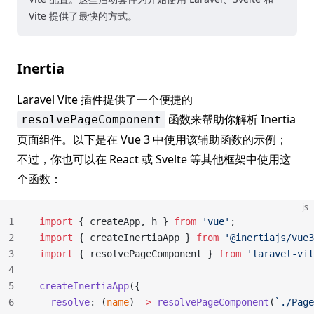
Vite 提供了最快的方式。
Inertia
Laravel Vite 插件提供了一个便捷的
函数来帮助你解析 Inertia
resolvePageComponent
页面组件。以下是在 Vue 3 中使用该辅助函数的示例；
不过，你也可以在 React 或 Svelte 等其他框架中使用这
个函数：
js
1
import
 { createApp, h } 
from
 'vue'
;
2
import
 { createInertiaApp } 
from
 '@inertiajs/vue3
3
import
 { resolvePageComponent } 
from
 'laravel-vit
4
5
createInertiaApp
({
6
  resolve
: (
name
) 
=>
 resolvePageComponent
(
`./Page