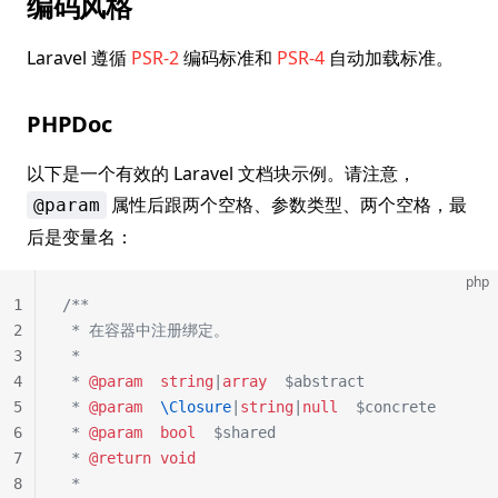
编码风格
Laravel 遵循
PSR-2
编码标准和
PSR-4
自动加载标准。
PHPDoc
以下是一个有效的 Laravel 文档块示例。请注意，
属性后跟两个空格、参数类型、两个空格，最
@param
后是变量名：
php
1
/**
2
 * 在容器中注册绑定。
3
 *
4
 * 
@param
  string
|
array
  $abstract
5
 * 
@param
  \Closure
|
string
|
null
  $concrete
6
 * 
@param
  bool
  $shared
7
 * 
@return
 void
8
 *