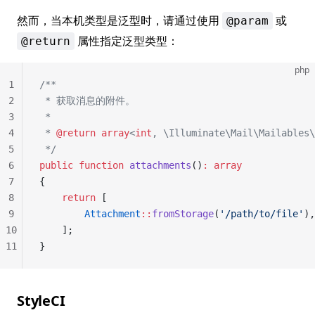
然而，当本机类型是泛型时，请通过使用
或
@param
属性指定泛型类型：
@return
php
1
/**
2
 * 获取消息的附件。
3
 *
4
 * 
@return
 array
<
int
, \Illuminate\Mail\Mailables\
5
 */
6
public
 function
 attachments
()
:
 array
7
{
8
    return
 [
9
        Attachment
::
fromStorage
(
'/path/to/file'
),
10
    ];
11
}
StyleCI