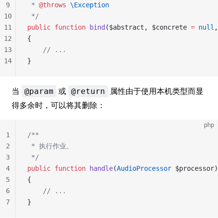
9
 * 
@throws
 \Exception
10
 */
11
public
 function
 bind
($abstract, $concrete 
=
 null
,
12
{
13
    // ...
14
}
当
或
属性由于使用本机类型而显
@param
@return
得多余时，可以将其删除：
php
1
/**
2
 * 执行作业。
3
 */
4
public
 function
 handle
(
AudioProcessor
 $processor)
5
{
6
    // ...
7
}