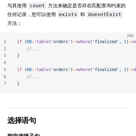
与其使用
方法来确定是否存在匹配查询约束的
count
任何记录，您可以使用
和
exists
doesntExist
方法：
php
1
if
 (
DB
::
table
(
'orders'
)
->
where
(
'finalized'
, 
1
)
->
e
2
    // ...
3
}
4
5
if
 (
DB
::
table
(
'orders'
)
->
where
(
'finalized'
, 
1
)
->
d
6
    // ...
7
}
选择语句