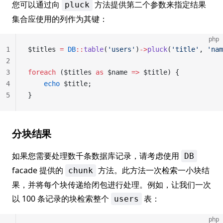
您可以通过向
方法提供第二个参数来指定结果
pluck
集合应使用的列作为其键：
php
1
$titles 
=
 DB
::
table
(
'users'
)
->
pluck
(
'title'
, 
'nam
2
3
foreach
 ($titles 
as
 $name 
=>
 $title) {
4
    echo
 $title;
5
}
分块结果
如果您需要处理数千条数据库记录，请考虑使用
DB
facade 提供的
方法。此方法一次检索一小块结
chunk
果，并将每个块传递给闭包进行处理。例如，让我们一次
以 100 条记录的块检索整个
表：
users
php