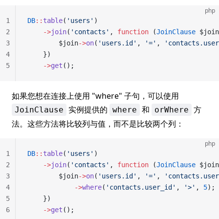
php
1
DB
::
table
(
'users'
)
2
    ->
join
(
'contacts'
, 
function
 (
JoinClause
 $join
3
        $join
->
on
(
'users.id'
, 
'='
, 
'contacts.user
4
    })
5
    ->
get
();
如果您想在连接上使用 "where" 子句，可以使用
实例提供的
和
方
JoinClause
where
orWhere
法。这些方法将比较列与值，而不是比较两个列：
php
1
DB
::
table
(
'users'
)
2
    ->
join
(
'contacts'
, 
function
 (
JoinClause
 $join
3
        $join
->
on
(
'users.id'
, 
'='
, 
'contacts.user
4
            ->
where
(
'contacts.user_id'
, 
'>'
, 
5
);
5
    })
6
    ->
get
();