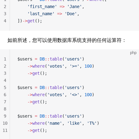
2
    'first_name'
 =>
 'Jane'
,
3
    'last_name'
 =>
 'Doe'
,
4
])
->
get
();
如前所述，您可以使用数据库系统支持的任何运算符：
php
1
$users 
=
 DB
::
table
(
'users'
)
2
    ->
where
(
'votes'
, 
'>='
, 
100
)
3
    ->
get
();
4
5
$users 
=
 DB
::
table
(
'users'
)
6
    ->
where
(
'votes'
, 
'<>'
, 
100
)
7
    ->
get
();
8
9
$users 
=
 DB
::
table
(
'users'
)
10
    ->
where
(
'name'
, 
'like'
, 
'T%'
)
11
    ->
get
();