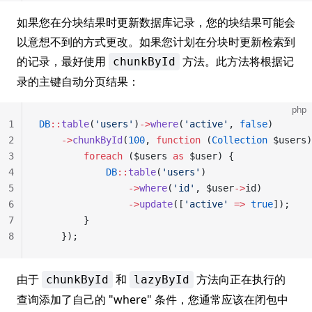
如果您在分块结果时更新数据库记录，您的块结果可能会
以意想不到的方式更改。如果您计划在分块时更新检索到
的记录，最好使用
方法。此方法将根据记
chunkById
录的主键自动分页结果：
php
1
DB
::
table
(
'users'
)
->
where
(
'active'
, 
false
)
2
    ->
chunkById
(
100
, 
function
 (
Collection
 $users)
3
        foreach
 ($users 
as
 $user) {
4
            DB
::
table
(
'users'
)
5
                ->
where
(
'id'
, $user
->
id)
6
                ->
update
([
'active'
 =>
 true
]);
7
        }
8
    });
由于
和
方法向正在执行的
chunkById
lazyById
查询添加了自己的 "where" 条件，您通常应该在闭包中