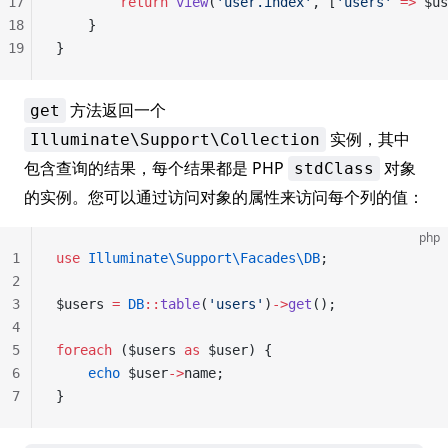
17
        return
 view
(
'user.index'
, [
'users'
 =>
 $us
18
    }
19
}
方法返回一个
get
实例，其中
Illuminate\Support\Collection
包含查询的结果，每个结果都是 PHP
对象
stdClass
的实例。您可以通过访问对象的属性来访问每个列的值：
php
1
use
 Illuminate\Support\Facades\DB
;
2
3
$users 
=
 DB
::
table
(
'users'
)
->
get
();
4
5
foreach
 ($users 
as
 $user) {
6
    echo
 $user
->
name;
7
}