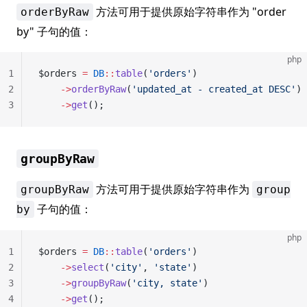
方法可用于提供原始字符串作为 "order
orderByRaw
by" 子句的值：
php
1
$orders 
=
 DB
::
table
(
'orders'
)
2
    ->
orderByRaw
(
'updated_at - created_at DESC'
)
3
    ->
get
();
groupByRaw
方法可用于提供原始字符串作为
groupByRaw
group
子句的值：
by
php
1
$orders 
=
 DB
::
table
(
'orders'
)
2
    ->
select
(
'city'
, 
'state'
)
3
    ->
groupByRaw
(
'city, state'
)
4
    ->
get
();