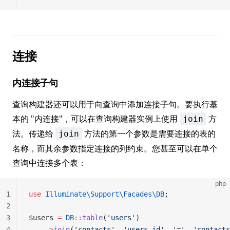
连接
内连接子句
查询构建器还可以用于向查询中添加连接子句。要执行基
本的 "内连接"，可以在查询构建器实例上使用
方
join
法。传递给
方法的第一个参数是需要连接的表的
join
名称，而其余参数指定连接的列约束。您甚至可以在单个
查询中连接多个表：
php
1
use
 Illuminate\Support\Facades\DB
;
2
3
$users 
=
 DB
::
table
(
'users'
)
4
    ->
join
(
'contacts'
, 
'users.id'
, 
'='
, 
'contacts