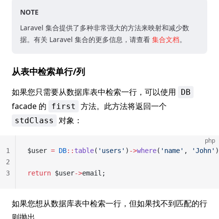
NOTE
Laravel 集合提供了多种非常强大的方法来映射和减少数
据。有关 Laravel 集合的更多信息，请查看
集合文档
。
从表中检索单行/列
如果您只需要从数据库表中检索一行，可以使用
DB
facade 的
方法。此方法将返回一个
first
对象：
stdClass
php
1
$user 
=
 DB
::
table
(
'users'
)
->
where
(
'name'
, 
'John'
)
2
3
return
 $user
->
email;
如果您想从数据库表中检索一行，但如果找不到匹配的行
则抛出