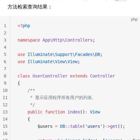
方法检索查询结果：
php
1
<?
php
2
3
namespace
 App\Http\Controllers
;
4
5
use
 Illuminate\Support\Facades\DB
;
6
use
 Illuminate\View\View
;
7
8
class
 UserController
 extends
 Controller
9
{
10
    /**
11
     * 显示应用程序所有用户的列表。
12
     */
13
    public
 function
 index
()
:
 View
14
    {
15
        $users 
=
 DB
::
table
(
'users'
)
->
get
();
16