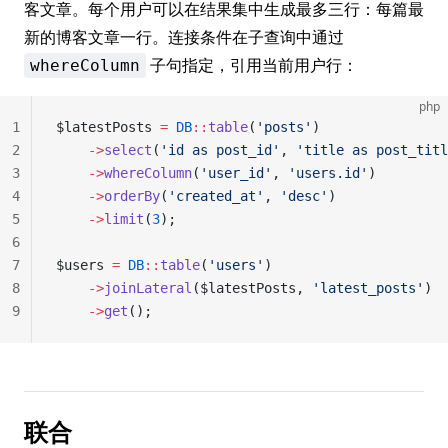
客文章。每个用户可以在结果集中生成最多三行：每篇最
新的博客文章一行。连接条件在子查询中通过
子句指定，引用当前用户行：
whereColumn
php
1
$latestPosts 
=
 DB
::
table
(
'posts'
)
2
    ->
select
(
'id as post_id'
, 
'title as post_titl
3
    ->
whereColumn
(
'user_id'
, 
'users.id'
)
4
    ->
orderBy
(
'created_at'
, 
'desc'
)
5
    ->
limit
(
3
);
6
7
$users 
=
 DB
::
table
(
'users'
)
8
    ->
joinLateral
($latestPosts, 
'latest_posts'
)
9
    ->
get
();
联合