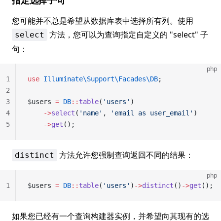
指定选择子句
您可能并不总是希望从数据库表中选择所有列。使用
方法，您可以为查询指定自定义的 "select" 子
select
句：
php
1
use
 Illuminate\Support\Facades\DB
;
2
3
$users 
=
 DB
::
table
(
'users'
)
4
    ->
select
(
'name'
, 
'email as user_email'
)
5
    ->
get
();
方法允许您强制查询返回不同的结果：
distinct
php
1
$users 
=
 DB
::
table
(
'users'
)
->
distinct
()
->
get
();
如果您已经有一个查询构建器实例，并希望向其现有的选