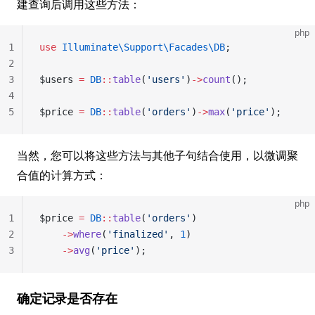
建查询后调用这些方法：
php
1
use
 Illuminate\Support\Facades\DB
;
2
3
$users 
=
 DB
::
table
(
'users'
)
->
count
();
4
5
$price 
=
 DB
::
table
(
'orders'
)
->
max
(
'price'
);
当然，您可以将这些方法与其他子句结合使用，以微调聚
合值的计算方式：
php
1
$price 
=
 DB
::
table
(
'orders'
)
2
    ->
where
(
'finalized'
, 
1
)
3
    ->
avg
(
'price'
);
确定记录是否存在