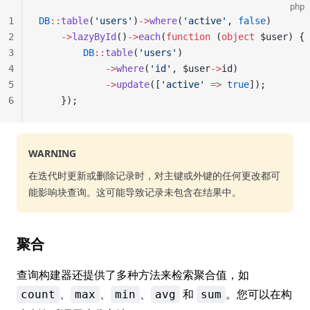
php
1
DB
::
table
(
'users'
)
->
where
(
'active'
, 
false
)
2
    ->
lazyById
()
->
each
(
function
 (
object
 $user) {
3
        DB
::
table
(
'users'
)
4
            ->
where
(
'id'
, $user
->
id)
5
            ->
update
([
'active'
 =>
 true
]);
6
    });
WARNING
在迭代时更新或删除记录时，对主键或外键的任何更改都可
能影响块查询。这可能导致记录未包含在结果中。
聚合
查询构建器还提供了多种方法来检索聚合值，如
、
、
、
和
。您可以在构
count
max
min
avg
sum