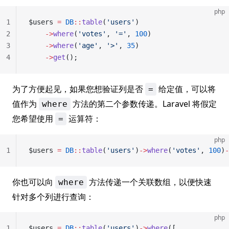
php
1
$users 
=
 DB
::
table
(
'users'
)
2
    ->
where
(
'votes'
, 
'='
, 
100
)
3
    ->
where
(
'age'
, 
'>'
, 
35
)
4
    ->
get
();
为了方便起见，如果您想验证列是否
给定值，可以将
=
值作为
方法的第二个参数传递。Laravel 将假定
where
您希望使用
运算符：
=
php
1
$users 
=
 DB
::
table
(
'users'
)
->
where
(
'votes'
, 
100
)
-
你也可以向
方法传递一个关联数组，以便快速
where
针对多个列进行查询：
php
1
$users 
=
 DB
::
table
(
'users'
)
->
where
([