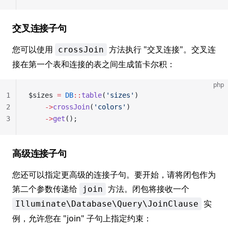
交叉连接子句
您可以使用
方法执行 "交叉连接"。交叉连
crossJoin
接在第一个表和连接的表之间生成笛卡尔积：
php
1
$sizes 
=
 DB
::
table
(
'sizes'
)
2
    ->
crossJoin
(
'colors'
)
3
    ->
get
();
高级连接子句
您还可以指定更高级的连接子句。要开始，请将闭包作为
第二个参数传递给
方法。闭包将接收一个
join
实
Illuminate\Database\Query\JoinClause
例，允许您在 "join" 子句上指定约束：