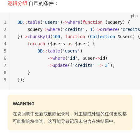
逻辑分组
自己的条件：
php
1
DB
::
table
(
'users'
)
->
where
(
function
 ($query) {
2
    $query
->
where
(
'credits'
, 
1
)
->
orWhere
(
'credits
3
})
->
chunkById
(
100
, 
function
 (
Collection
 $users) {
4
    foreach
 ($users 
as
 $user) {
5
        DB
::
table
(
'users'
)
6
            ->
where
(
'id'
, $user
->
id)
7
            ->
update
([
'credits'
 =>
 3
]);
8
    }
9
});
WARNING
在块回调中更新或删除记录时，对主键或外键的任何更改都
可能影响块查询。这可能导致记录未包含在块结果中。