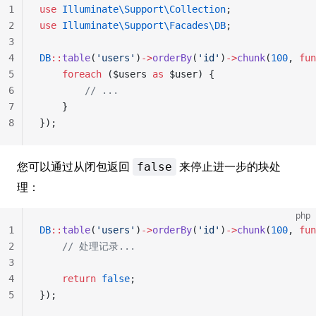
1
use
 Illuminate\Support\Collection
;
2
use
 Illuminate\Support\Facades\DB
;
3
4
DB
::
table
(
'users'
)
->
orderBy
(
'id'
)
->
chunk
(
100
, 
fun
5
    foreach
 ($users 
as
 $user) {
6
        // ...
7
    }
8
});
您可以通过从闭包返回
来停止进一步的块处
false
理：
php
1
DB
::
table
(
'users'
)
->
orderBy
(
'id'
)
->
chunk
(
100
, 
fun
2
    // 处理记录...
3
4
    return
 false
;
5
});