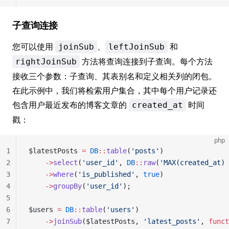
子查询连接
您可以使用
、
和
joinSub
leftJoinSub
方法将查询连接到子查询。每个方法
rightJoinSub
接收三个参数：子查询、其表别名和定义相关列的闭包。
在此示例中，我们将检索用户集合，其中每个用户记录还
包含用户最近发布的博客文章的
时间
created_at
戳：
php
1
$latestPosts 
=
 DB
::
table
(
'posts'
)
2
    ->
select
(
'user_id'
, 
DB
::
raw
(
'MAX(created_at) 
3
    ->
where
(
'is_published'
, 
true
)
4
    ->
groupBy
(
'user_id'
);
5
6
$users 
=
 DB
::
table
(
'users'
)
7
    ->
joinSub
($latestPosts, 
'latest_posts'
, 
funct