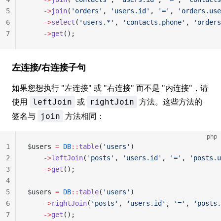
5
    ->
join
(
'orders'
, 
'users.id'
, 
'='
, 
'orders.use
6
    ->
select
(
'users.*'
, 
'contacts.phone'
, 
'orders
7
    ->
get
();
左连接/右连接子句
如果您想执行 "左连接" 或 "右连接" 而不是 "内连接"，请
使用
或
方法。这些方法的
leftJoin
rightJoin
签名与
方法相同：
join
php
1
$users 
=
 DB
::
table
(
'users'
)
2
    ->
leftJoin
(
'posts'
, 
'users.id'
, 
'='
, 
'posts.u
3
    ->
get
();
4
5
$users 
=
 DB
::
table
(
'users'
)
6
    ->
rightJoin
(
'posts'
, 
'users.id'
, 
'='
, 
'posts.
7
    ->
get
();