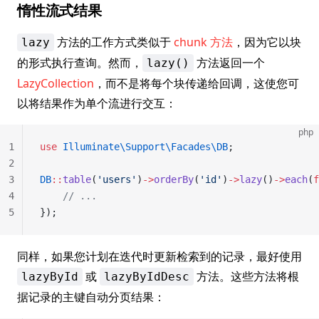
惰性流式结果
方法的工作方式类似于
chunk 方法
，因为它以块
lazy
的形式执行查询。然而，
方法返回一个
lazy()
LazyCollection
，而不是将每个块传递给回调，这使您可
以将结果作为单个流进行交互：
php
1
use
 Illuminate\Support\Facades\DB
;
2
3
DB
::
table
(
'users'
)
->
orderBy
(
'id'
)
->
lazy
()
->
each
(
f
4
    // ...
5
});
同样，如果您计划在迭代时更新检索到的记录，最好使用
或
方法。这些方法将根
lazyById
lazyByIdDesc
据记录的主键自动分页结果：