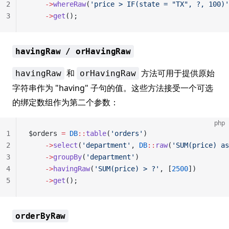
2
    ->
whereRaw
(
'price > IF(state = "TX", ?, 100)'
3
    ->
get
();
havingRaw / orHavingRaw
和
方法可用于提供原始
havingRaw
orHavingRaw
字符串作为 "having" 子句的值。这些方法接受一个可选
的绑定数组作为第二个参数：
php
1
$orders 
=
 DB
::
table
(
'orders'
)
2
    ->
select
(
'department'
, 
DB
::
raw
(
'SUM(price) as
3
    ->
groupBy
(
'department'
)
4
    ->
havingRaw
(
'SUM(price) > ?'
, [
2500
])
5
    ->
get
();
orderByRaw