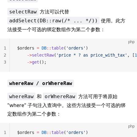
方法可以代替
selectRaw
使用。此方
addSelect(DB::raw(/* ... */))
法接受一个可选的绑定数组作为第二个参数：
php
1
$orders 
=
 DB
::
table
(
'orders'
)
2
    ->
selectRaw
(
'price * ? as price_with_tax'
, [
1
3
    ->
get
();
whereRaw / orWhereRaw
和
方法可用于将原始
whereRaw
orWhereRaw
"where" 子句注入查询中。这些方法接受一个可选的绑
定数组作为第二个参数：
php
1
$orders 
=
 DB
::
table
(
'orders'
)