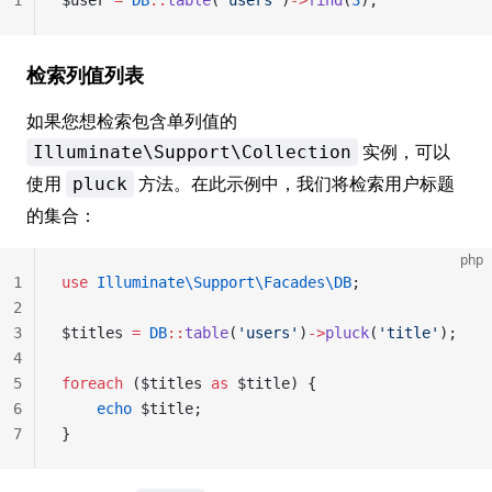
1
$user 
=
 DB
::
table
(
'users'
)
->
find
(
3
);
检索列值列表
如果您想检索包含单列值的
实例，可以
Illuminate\Support\Collection
使用
方法。在此示例中，我们将检索用户标题
pluck
的集合：
php
1
use
 Illuminate\Support\Facades\DB
;
2
3
$titles 
=
 DB
::
table
(
'users'
)
->
pluck
(
'title'
);
4
5
foreach
 ($titles 
as
 $title) {
6
    echo
 $title;
7
}