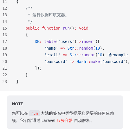
11
{
12
    /**
13
     * 运行数据库填充器。
14
     */
15
    public
 function
 run
()
:
 void
16
    {
17
        DB
::
table
(
'users'
)
->
insert
([
18
            'name'
 =>
 Str
::
random
(
10
),
19
            'email'
 =>
 Str
::
random
(
10
)
.
'@example.
20
            'password'
 =>
 Hash
::
make
(
'password'
),
21
        ]);
22
    }
23
}
NOTE
您可以在
方法的签名中类型提示您需要的任何依赖
run
项。它们将通过 Laravel
服务容器
自动解析。