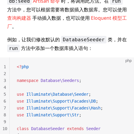
Artisan 命令
时，将调用此方法。在
db:seed
run
方法中，您可以根据需要将数据插入数据库。您可以使用
查询构建器
手动插入数据，也可以使用
Eloquent 模型工
厂
。
例如，让我们修改默认的
类，并在
DatabaseSeeder
方法中添加一个数据库插入语句：
run
php
1
<?
php
2
3
namespace
 Database\Seeders
;
4
5
use
 Illuminate\Database\Seeder
;
6
use
 Illuminate\Support\Facades\DB
;
7
use
 Illuminate\Support\Facades\Hash
;
8
use
 Illuminate\Support\Str
;
9
10
class
 DatabaseSeeder
 extends
 Seeder