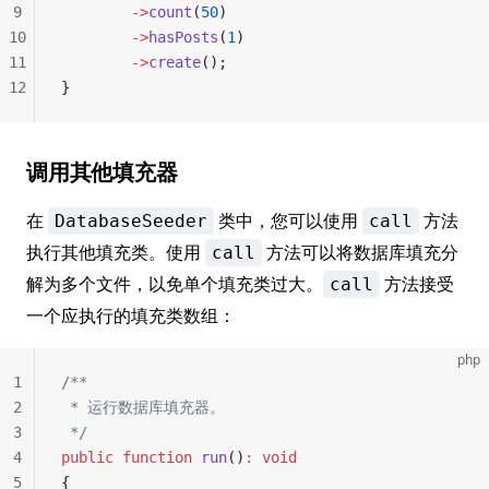
9
        ->
count
(
50
)
10
        ->
hasPosts
(
1
)
11
        ->
create
();
12
}
调用其他填充器
在
类中，您可以使用
方法
DatabaseSeeder
call
执行其他填充类。使用
方法可以将数据库填充分
call
解为多个文件，以免单个填充类过大。
方法接受
call
一个应执行的填充类数组：
php
1
/**
2
 * 运行数据库填充器。
3
 */
4
public
 function
 run
()
:
 void
5
{