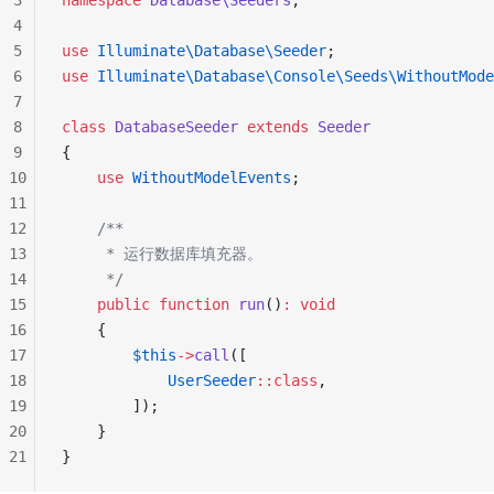
3
namespace
 Database\Seeders
;
4
5
use
 Illuminate\Database\Seeder
;
6
use
 Illuminate\Database\Console\Seeds\WithoutMode
7
8
class
 DatabaseSeeder
 extends
 Seeder
9
{
10
    use
 WithoutModelEvents
;
11
12
    /**
13
     * 运行数据库填充器。
14
     */
15
    public
 function
 run
()
:
 void
16
    {
17
        $this
->
call
([
18
            UserSeeder
::class
,
19
        ]);
20
    }
21
}