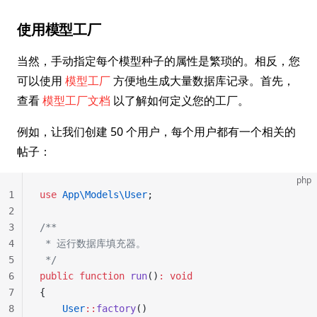
使用模型工厂
当然，手动指定每个模型种子的属性是繁琐的。相反，您
可以使用
模型工厂
方便地生成大量数据库记录。首先，
查看
模型工厂文档
以了解如何定义您的工厂。
例如，让我们创建 50 个用户，每个用户都有一个相关的
帖子：
php
1
use
 App\Models\User
;
2
3
/**
4
 * 运行数据库填充器。
5
 */
6
public
 function
 run
()
:
 void
7
{
8
    User
::
factory
()