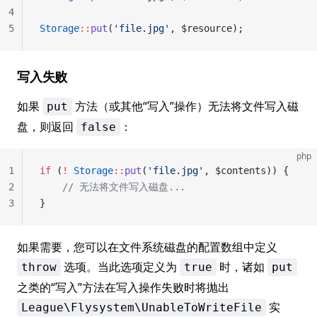
4
5
Storage
::
put
(
'file.jpg'
, $resource);
写入失败
如果
方法（或其他“写入”操作）无法将文件写入磁
put
盘，则返回
：
false
php
1
if
 (
!
 Storage
::
put
(
'file.jpg'
, $contents)) {
2
    // 无法将文件写入磁盘...
3
}
如果需要，您可以在文件系统磁盘的配置数组中定义
选项。当此选项定义为
时，诸如
throw
true
put
之类的“写入”方法在写入操作失败时将抛出
实
League\Flysystem\UnableToWriteFile