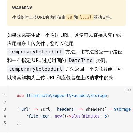
WARNING
生成临时上传URL的功能仅由
和
驱动支持。
s3
local
如果您需要生成一个临时 URL，以便可以直接从客户端
应用程序上传文件，您可以使用
方法。此方法接受一个路径
temporaryUploadUrl
和一个指定 URL 过期时间的
实例。
DateTime
方法返回一个关联数组，可
temporaryUploadUrl
以将其解构为上传 URL 和应包含在上传请求中的头：
php
1
use
 Illuminate\Support\Facades\Storage
;
2
3
[
'url'
 =>
 $url, 
'headers'
 =>
 $headers] 
=
 Storage
:
4
    'file.jpg'
, 
now
()
->
plus
(
minutes
: 
5
)
5
);