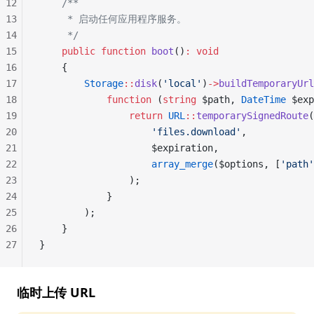
12
    /**
13
     * 启动任何应用程序服务。
14
     */
15
    public
 function
 boot
()
:
 void
16
    {
17
        Storage
::
disk
(
'local'
)
->
buildTemporaryUrl
18
            function
 (
string
 $path, 
DateTime
 $exp
19
                return
 URL
::
temporarySignedRoute
(
20
                    'files.download'
,
21
                    $expiration,
22
                    array_merge
($options, [
'path'
23
                );
24
            }
25
        );
26
    }
27
}
临时上传 URL