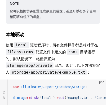
NOTE
您可以根据需要配置任意数量的磁盘，甚至可以有多个使用
相同驱动程序的磁盘。
本地驱动
使用
驱动程序时，所有文件操作都是相对于在
local
配置文件中定义的
目录进行
filesystems
root
的。默认情况下，此值设置为
目录。因此，以下方法将写
storage/app/private
入
：
storage/app/private/example.txt
php
1
use
 Illuminate\Support\Facades\Storage
;
2
3
Storage
::
disk
(
'local'
)
->
put
(
'example.txt'
, 
'Conte