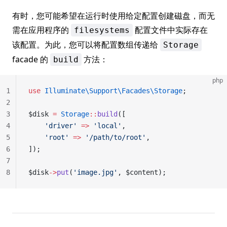
有时，您可能希望在运行时使用给定配置创建磁盘，而无
需在应用程序的
配置文件中实际存在
filesystems
该配置。为此，您可以将配置数组传递给
Storage
facade 的
方法：
build
php
1
use
 Illuminate\Support\Facades\Storage
;
2
3
$disk 
=
 Storage
::
build
([
4
    'driver'
 =>
 'local'
,
5
    'root'
 =>
 '/path/to/root'
,
6
]);
7
8
$disk
->
put
(
'image.jpg'
, $content);