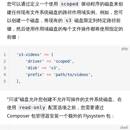
您可以通过定义一个使用
驱动程序的磁盘来创
scoped
建任何现有文件系统磁盘的路径作用域实例。例如，您可
以创建一个磁盘，将现有的
磁盘限定到特定路径前
s3
缀，然后使用作用域磁盘的每个文件操作都将使用指定的
前缀：
php
1
's3-videos'
 =>
 [
2
    'driver'
 =>
 'scoped'
,
3
    'disk'
 =>
 's3'
,
4
    'prefix'
 =>
 'path/to/videos'
,
5
],
“只读”磁盘允许您创建不允许写操作的文件系统磁盘。在
使用
配置选项之前，您需要通过
read-only
Composer 包管理器安装一个额外的 Flysystem 包：
shell