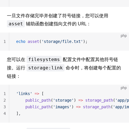
一旦文件存储完毕并创建了符号链接，您可以使用
辅助函数创建指向文件的 URL：
asset
php
1
echo
 asset
(
'storage/file.txt'
);
您可以在
配置文件中配置其他符号链
filesystems
接。运行
命令时，将创建每个配置的
storage:link
链接：
php
1
'links'
 =>
 [
2
    public_path
(
'storage'
) 
=>
 storage_path
(
'app/p
3
    public_path
(
'images'
) 
=>
 storage_path
(
'app/im
4
],