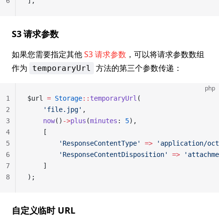
6
],
S3 请求参数
如果您需要指定其他
S3 请求参数
，可以将请求参数数组
作为
方法的第三个参数传递：
temporaryUrl
php
1
$url 
=
 Storage
::
temporaryUrl
(
2
    'file.jpg'
,
3
    now
()
->
plus
(
minutes
: 
5
),
4
    [
5
        'ResponseContentType'
 =>
 'application/oct
6
        'ResponseContentDisposition'
 =>
 'attachme
7
    ]
8
);
自定义临时 URL