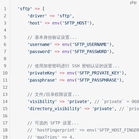
php
1
'sftp'
 =>
 [
2
    'driver'
 =>
 'sftp'
,
3
    'host'
 =>
 env
(
'SFTP_HOST'
),
4
5
    // 基本身份验证设置...
6
    'username'
 =>
 env
(
'SFTP_USERNAME'
),
7
    'password'
 =>
 env
(
'SFTP_PASSWORD'
),
8
9
    // 使用加密密码进行 SSH 密钥认证的设置...
10
    'privateKey'
 =>
 env
(
'SFTP_PRIVATE_KEY'
),
11
    'passphrase'
 =>
 env
(
'SFTP_PASSPHRASE'
),
12
13
    // 文件/目录权限设置...
14
    'visibility'
 =>
 'private'
, 
// `private` = 060
15
    'directory_visibility'
 =>
 'private'
, 
// `priv
16
17
    // 可选的 SFTP 设置...
18
    // 'hostFingerprint' => env('SFTP_HOST_FINGER
19
    // 'maxTries' => 4,