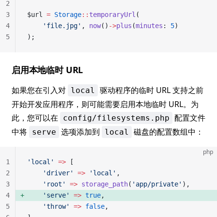
2
3
$url 
=
 Storage
::
temporaryUrl
(
4
    'file.jpg'
, 
now
()
->
plus
(
minutes
: 
5
)
5
);
启用本地临时 URL
如果您在引入对
驱动程序的临时 URL 支持之前
local
开始开发应用程序，则可能需要启用本地临时 URL。为
此，您可以在
配置文件
config/filesystems.php
中将
选项添加到
磁盘的配置数组中：
serve
local
php
1
'local'
 =>
 [
2
    'driver'
 =>
 'local'
,
3
    'root'
 =>
 storage_path
(
'app/private'
),
4
    'serve'
 =>
 true
, 
5
    'throw'
 =>
 false
,