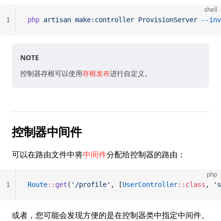
shell
1
php
 artisan
 make:controller
 ProvisionServer
 --inv
NOTE
控制器存根可以使用
存根发布
进行自定义。
控制器中间件
可以在路由文件中将
中间件
分配给控制器的路由：
php
1
Route
::
get
(
'/profile'
, [
UserController
::class
, 
's
或者，您可能会发现方便的是在控制器类中指定中间件。