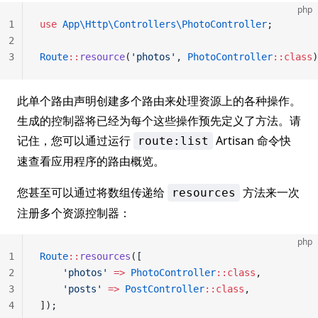
php
1
use
 App\Http\Controllers\PhotoController
;
2
3
Route
::
resource
(
'photos'
, 
PhotoController
::class
)
此单个路由声明创建多个路由来处理资源上的各种操作。
生成的控制器将已经为每个这些操作预先定义了方法。请
记住，您可以通过运行
Artisan 命令快
route:list
速查看应用程序的路由概览。
您甚至可以通过将数组传递给
方法来一次
resources
注册多个资源控制器：
php
1
Route
::
resources
([
2
    'photos'
 =>
 PhotoController
::class
,
3
    'posts'
 =>
 PostController
::class
,
4
]);