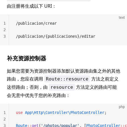
由注册将生成以下 URI：
text
1
/publicacion/crear
2
3
/publicacion/{publicaciones}/editar
补充资源控制器
如果您需要为资源控制器添加默认资源路由集之外的其他
路由，您应在调用
方法之前定义
Route::resource
这些路由；否则，由
方法定义的路由可能
resource
会无意中优先于您的补充路由：
php
1
use
 App\Http\Controller\PhotoController
;
2
3
Route
::
get
(
'/photos/popular'
, [
PhotoController
::c