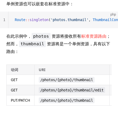
单例资源也可以嵌套在标准资源中：
php
1
Route
::
singleton
(
'photos.thumbnail'
, 
ThumbnailCon
在此示例中，
资源将接收所有
标准资源路由
；
photos
然而，
资源将是一个单例资源，具有以下
thumbnail
路由：
动词
URI
操
GET
s
/photos/{photo}/thumbnail
GET
ed
/photos/{photo}/thumbnail/edit
PUT/PATCH
up
/photos/{photo}/thumbnail