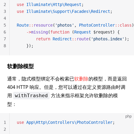
2
use
 Illuminate\Http\Request
;
3
use
 Illuminate\Support\Facades\Redirect
;
4
5
Route
::
resource
(
'photos'
, 
PhotoController
::class
)
6
    ->
missing
(
function
 (
Request
 $request) {
7
        return
 Redirect
::
route
(
'photos.index'
);
8
    });
软删除模型
通常，隐式模型绑定不会检索已
软删除
的模型，而是返回
404 HTTP 响应。但是，您可以通过在定义资源路由时调
用
方法来指示框架允许软删除的模
withTrashed
型：
php
1
use
 App\Http\Controllers\PhotoController
;
2