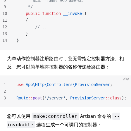
8
     * 配置一个新的 Web 服务器。
9
     */
10
    public
 function
 __invoke
()
11
    {
12
        // ...
13
    }
14
}
为单动作控制器注册路由时，您无需指定控制器方法。相
反，您可以简单地将控制器的名称传递给路由器：
php
1
use
 App\Http\Controllers\ProvisionServer
;
2
3
Route
::
post
(
'/server'
, 
ProvisionServer
::class
);
您可以使用
Artisan 命令的
make:controller
--
选项生成一个可调用的控制器：
invokable