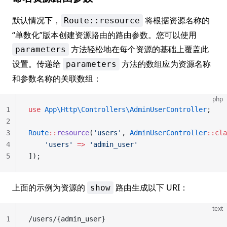
默认情况下，
将根据资源名称的
Route::resource
“单数化”版本创建资源路由的路由参数。您可以使用
方法轻松地在每个资源的基础上覆盖此
parameters
设置。传递给
方法的数组应为资源名称
parameters
和参数名称的关联数组：
php
1
use
 App\Http\Controllers\AdminUserController
;
2
3
Route
::
resource
(
'users'
, 
AdminUserController
::cla
4
    'users'
 =>
 'admin_user'
5
]);
上面的示例为资源的
路由生成以下 URI：
show
text
1
/users/{admin_user}