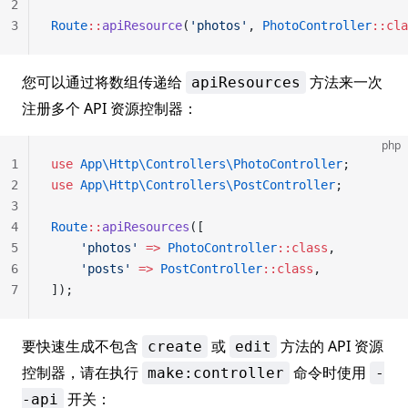
2
3
Route
::
apiResource
(
'photos'
, 
PhotoController
::cla
您可以通过将数组传递给
方法来一次
apiResources
注册多个 API 资源控制器：
php
1
use
 App\Http\Controllers\PhotoController
;
2
use
 App\Http\Controllers\PostController
;
3
4
Route
::
apiResources
([
5
    'photos'
 =>
 PhotoController
::class
,
6
    'posts'
 =>
 PostController
::class
,
7
]);
要快速生成不包含
或
方法的 API 资源
create
edit
控制器，请在执行
命令时使用
make:controller
-
开关：
-api