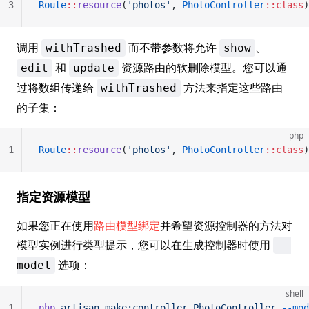
3
Route
::
resource
(
'photos'
, 
PhotoController
::class
)
调用
而不带参数将允许
、
withTrashed
show
和
资源路由的软删除模型。您可以通
edit
update
过将数组传递给
方法来指定这些路由
withTrashed
的子集：
php
1
Route
::
resource
(
'photos'
, 
PhotoController
::class
)
指定资源模型
如果您正在使用
路由模型绑定
并希望资源控制器的方法对
模型实例进行类型提示，您可以在生成控制器时使用
--
选项：
model
shell
1
php
 artisan
 make:controller
 PhotoController
 --mod