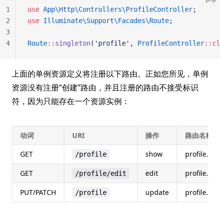
1
use
 App\Http\Controllers\ProfileController
;
2
use
 Illuminate\Support\Facades\Route
;
3
4
Route
::
singleton
(
'profile'
, 
ProfileController
::cl
上面的单例资源定义将注册以下路由。正如您所见，单例
资源没有注册“创建”路由，并且注册的路由不接受标识
符，因为只能存在一个资源实例：
动词
URI
操作
路由名称
GET
show
profile.sh
/profile
GET
edit
profile.edi
/profile/edit
PUT/PATCH
update
profile.up
/profile