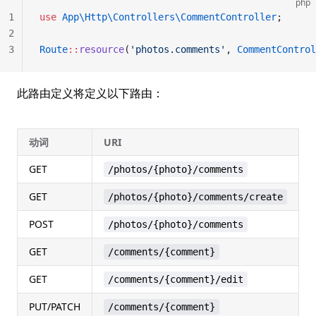
php
1
use
 App\Http\Controllers\CommentController
;
2
3
Route
::
resource
(
'photos.comments'
, 
CommentControl
此路由定义将定义以下路由：
动词
URI
GET
i
/photos/{photo}/comments
GET
c
/photos/{photo}/comments/create
POST
s
/photos/{photo}/comments
GET
/comments/{comment}
GET
e
/comments/{comment}/edit
PUT/PATCH
u
/comments/{comment}