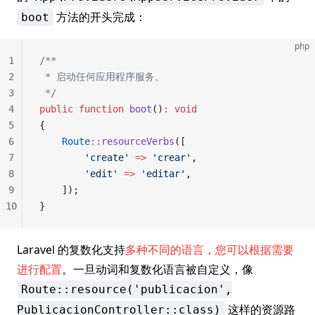
方法的开头完成：
boot
php
1
/**
2
 * 启动任何应用程序服务。
3
 */
4
public
 function
 boot
()
:
 void
5
{
6
    Route
::
resourceVerbs
([
7
        'create'
 =>
 'crear'
,
8
        'edit'
 =>
 'editar'
,
9
    ]);
10
}
Laravel 的复数化支持
多种不同的语言，您可以根据需要
进行配置
。一旦动词和复数化语言被自定义，像
Route::resource('publicacion',
这样的资源路
PublicacionController::class)