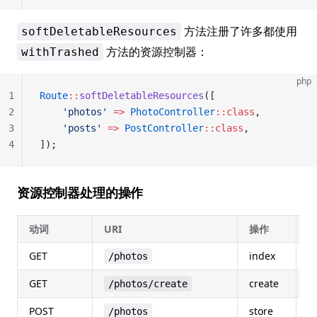
方法注册了许多都使用
softDeletableResources
方法的资源控制器：
withTrashed
php
1
Route
::
softDeletableResources
([
2
    'photos'
 =>
 PhotoController
::class
,
3
    'posts'
 =>
 PostController
::class
,
4
]);
资源控制器处理的操作
动词
URI
操作
GET
index
p
/photos
GET
create
p
/photos/create
POST
store
p
/photos