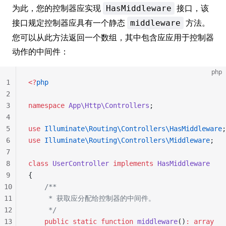
为此，您的控制器应实现
接口，该
HasMiddleware
接口规定控制器应具有一个静态
方法。
middleware
您可以从此方法返回一个数组，其中包含应应用于控制器
动作的中间件：
php
1
<?
php
2
3
namespace
 App\Http\Controllers
;
4
5
use
 Illuminate\Routing\Controllers\HasMiddleware
;
6
use
 Illuminate\Routing\Controllers\Middleware
;
7
8
class
 UserController
 implements
 HasMiddleware
9
{
10
    /**
11
     * 获取应分配给控制器的中间件。
12
     */
13
    public
 static
 function
 middleware
()
:
 array