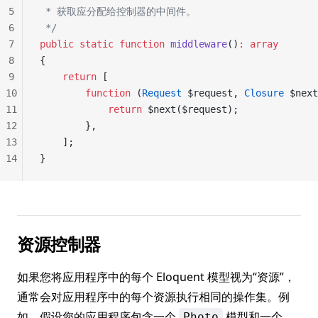
5
 * 获取应分配给控制器的中间件。
6
 */
7
public
 static
 function
 middleware
()
:
 array
8
{
9
    return
 [
10
        function
 (
Request
 $request, 
Closure
 $next
11
            return
 $next($request);
12
        },
13
    ];
14
}
资源控制器
如果您将应用程序中的每个 Eloquent 模型视为“资源”，
通常会对应用程序中的每个资源执行相同的操作集。例
如，假设您的应用程序包含一个
模型和一个
Photo