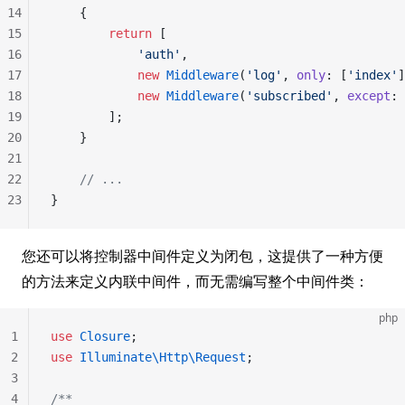
14
    {
15
        return
 [
16
            'auth'
,
17
            new
 Middleware
(
'log'
, 
only
: [
'index'
]
18
            new
 Middleware
(
'subscribed'
, 
except
: 
19
        ];
20
    }
21
22
    // ...
23
}
您还可以将控制器中间件定义为闭包，这提供了一种方便
的方法来定义内联中间件，而无需编写整个中间件类：
php
1
use
 Closure
;
2
use
 Illuminate\Http\Request
;
3
4
/**