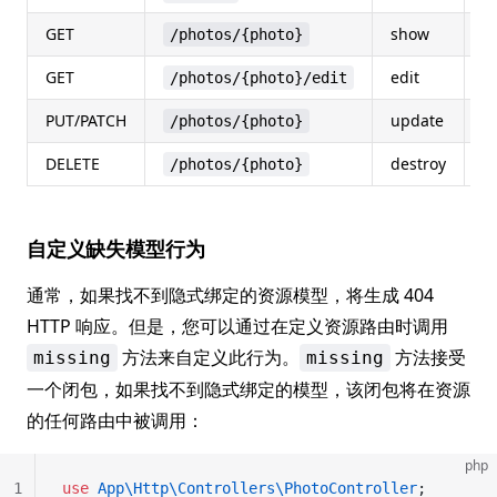
GET
show
p
/photos/{photo}
GET
edit
p
/photos/{photo}/edit
PUT/PATCH
update
p
/photos/{photo}
DELETE
destroy
p
/photos/{photo}
自定义缺失模型行为
通常，如果找不到隐式绑定的资源模型，将生成 404
HTTP 响应。但是，您可以通过在定义资源路由时调用
方法来自定义此行为。
方法接受
missing
missing
一个闭包，如果找不到隐式绑定的模型，该闭包将在资源
的任何路由中被调用：
php
1
use
 App\Http\Controllers\PhotoController
;