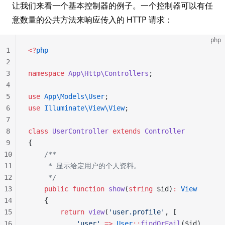
让我们来看一个基本控制器的例子。一个控制器可以有任
意数量的公共方法来响应传入的 HTTP 请求：
php
1
<?
php
2
3
namespace
 App\Http\Controllers
;
4
5
use
 App\Models\User
;
6
use
 Illuminate\View\View
;
7
8
class
 UserController
 extends
 Controller
9
{
10
    /**
11
     * 显示给定用户的个人资料。
12
     */
13
    public
 function
 show
(
string
 $id)
:
 View
14
    {
15
        return
 view
(
'user.profile'
, [
16
            'user'
 =>
 User
::
findOrFail
($id)