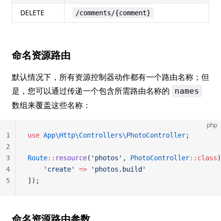
DELETE
d
/comments/{comment}
命名资源路由
默认情况下，所有资源控制器动作都有一个路由名称；但
是，您可以通过传递一个包含所需路由名称的
names
数组来覆盖这些名称：
php
1
use
 App\Http\Controllers\PhotoController
;
2
3
Route
::
resource
(
'photos'
, 
PhotoController
::class
)
4
    'create'
 =>
 'photos.build'
5
]);
命名资源路由参数