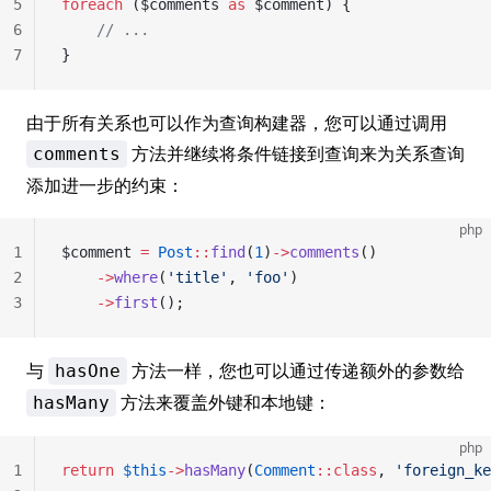
5
foreach
 ($comments 
as
 $comment) {
6
    // ...
7
}
由于所有关系也可以作为查询构建器，您可以通过调用
方法并继续将条件链接到查询来为关系查询
comments
添加进一步的约束：
php
1
$comment 
=
 Post
::
find
(
1
)
->
comments
()
2
    ->
where
(
'title'
, 
'foo'
)
3
    ->
first
();
与
方法一样，您也可以通过传递额外的参数给
hasOne
方法来覆盖外键和本地键：
hasMany
php
1
return
 $this
->
hasMany
(
Comment
::class
, 
'foreign_ke