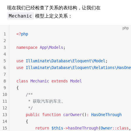
现在我们已经检查了关系的表结构，让我们在
模型上定义关系：
Mechanic
php
1
<?
php
2
3
namespace
 App\Models
;
4
5
use
 Illuminate\Database\Eloquent\Model
;
6
use
 Illuminate\Database\Eloquent\Relations\HasOne
7
8
class
 Mechanic
 extends
 Model
9
{
10
    /**
11
     * 获取汽车的车主。
12
     */
13
    public
 function
 carOwner
()
:
 HasOneThrough
14
    {
15
        return
 $this
->
hasOneThrough
(
Owner
::class
,