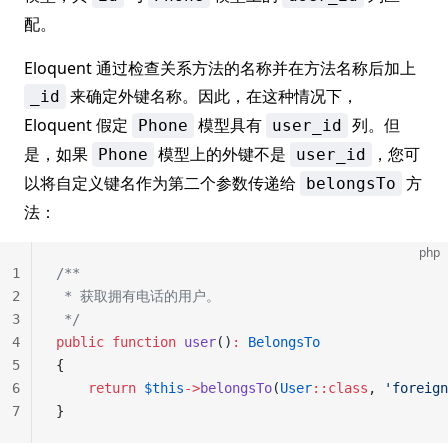
配。
Eloquent 通过检查关系方法的名称并在方法名称后加上
来确定外键名称。因此，在这种情况下，
_id
Eloquent 假定
模型具有
列。但
Phone
user_id
是，如果
模型上的外键不是
，您可
Phone
user_id
以将自定义键名作为第二个参数传递给
方
belongsTo
法：
php
1
/**
2
 * 获取拥有电话的用户。
3
 */
4
public
 function
 user
()
:
 BelongsTo
5
{
6
    return
 $this
->
belongsTo
(
User
::class
, 
'foreign
7
}