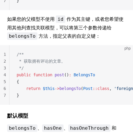
7
}
如果您的父模型不使用
作为其主键，或者您希望使
id
用其他列查找关联模型，可以将第三个参数传递给
方法，指定父表的自定义键：
belongsTo
php
1
/**
2
 * 获取拥有评论的文章。
3
 */
4
public
 function
 post
()
:
 BelongsTo
5
{
6
    return
 $this
->
belongsTo
(
Post
::class
, 
'foreign
7
}
默认模型
、
、
和
belongsTo
hasOne
hasOneThrough