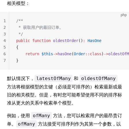
相关模型：
php
1
/**
2
 * 获取用户的最旧订单。
3
 */
4
public
 function
 oldestOrder
()
:
 HasOne
5
{
6
    return
 $this
->
hasOne
(
Order
::class
)
->
oldestOfM
7
}
默认情况下，
和
latestOfMany
oldestOfMany
方法将根据模型的主键（必须是可排序的）检索最新或最
旧的相关模型。但是，有时您可能希望使用不同的排序标
准从更大的关系中检索单个模型。
例如，使用
方法，您可以检索用户的最昂贵订
ofMany
单。
方法接受可排序列作为其第一个参数，以
ofMany