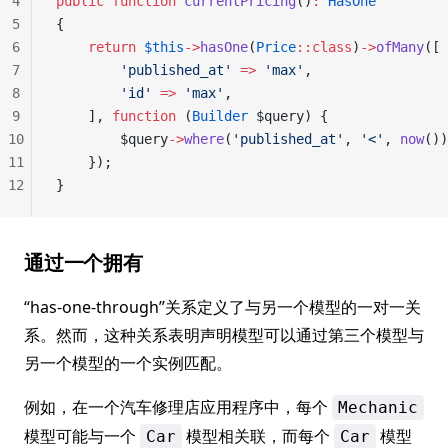
4
public
 function
 currentPricing
()
:
 HasOne
5
{
6
    return
 $this
->
hasOne
(
Price
::class
)
->
ofMany
([
7
        'published_at'
 =>
 'max'
,
8
        'id'
 =>
 'max'
,
9
    ], 
function
 (
Builder
 $query) {
10
        $query
->
where
(
'published_at'
, 
'<'
, 
now
())
11
    });
12
}
通过一个拥有
“has-one-through”关系定义了与另一个模型的一对一关
系。然而，这种关系表明声明模型可以通过第三个模型与
另一个模型的一个实例匹配。
例如，在一个汽车修理店应用程序中，每个
Mechanic
模型可能与一个
模型相关联，而每个
模型
Car
Car