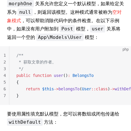
关系允许您定义一个默认模型，如果给定关
morphOne
系为
，则返回该模型。这种模式通常被称为
空对
null
象模式
，可以帮助消除代码中的条件检查。在以下示例
中，如果没有用户附加到
模型，
关系将
Post
user
返回一个空的
模型：
App\Models\User
php
1
/**
2
 * 获取文章的作者。
3
 */
4
public
 function
 user
()
:
 BelongsTo
5
{
6
    return
 $this
->
belongsTo
(
User
::class
)
->
withDef
7
}
要使用属性填充默认模型，您可以将数组或闭包传递给
方法：
withDefault