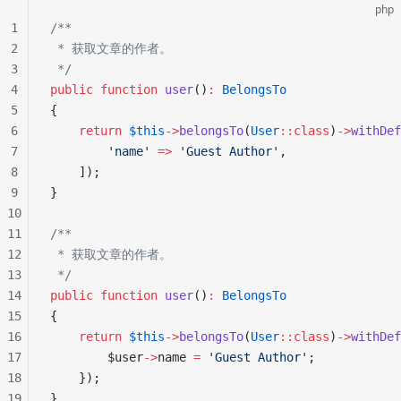
php
1
/**
2
 * 获取文章的作者。
3
 */
4
public
 function
 user
()
:
 BelongsTo
5
{
6
    return
 $this
->
belongsTo
(
User
::class
)
->
withDef
7
        'name'
 =>
 'Guest Author'
,
8
    ]);
9
}
10
11
/**
12
 * 获取文章的作者。
13
 */
14
public
 function
 user
()
:
 BelongsTo
15
{
16
    return
 $this
->
belongsTo
(
User
::class
)
->
withDef
17
        $user
->
name 
=
 'Guest Author'
;
18
    });
19
}