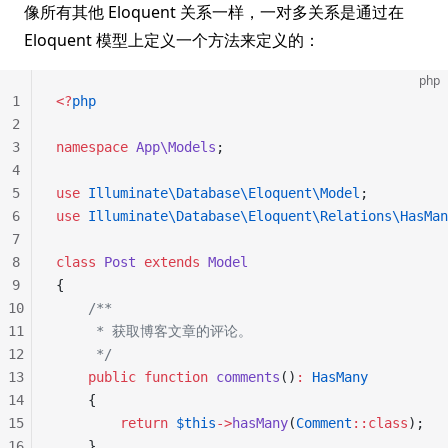
像所有其他 Eloquent 关系一样，一对多关系是通过在
Eloquent 模型上定义一个方法来定义的：
php
1
<?
php
2
3
namespace
 App\Models
;
4
5
use
 Illuminate\Database\Eloquent\Model
;
6
use
 Illuminate\Database\Eloquent\Relations\HasMan
7
8
class
 Post
 extends
 Model
9
{
10
    /**
11
     * 获取博客文章的评论。
12
     */
13
    public
 function
 comments
()
:
 HasMany
14
    {
15
        return
 $this
->
hasMany
(
Comment
::class
);
16
    }