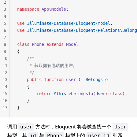
2
3
namespace
 App\Models
;
4
5
use
 Illuminate\Database\Eloquent\Model
;
6
use
 Illuminate\Database\Eloquent\Relations\Belong
7
8
class
 Phone
 extends
 Model
9
{
10
    /**
11
     * 获取拥有电话的用户。
12
     */
13
    public
 function
 user
()
:
 BelongsTo
14
    {
15
        return
 $this
->
belongsTo
(
User
::class
);
16
    }
17
}
调用
方法时，Eloquent 将尝试查找一个
user
User
模型，其
与
模型上的
列匹
id
Phone
user_id