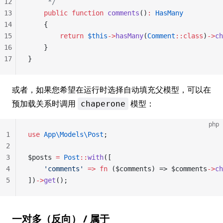
12
     */
13
    public
 function
 comments
()
:
 HasMany
14
    {
15
        return
 $this
->
hasMany
(
Comment
::class
)
->
ch
16
    }
17
}
或者，如果您希望在运行时选择自动填充父模型，可以在
预加载关系时调用
模型：
chaperone
php
1
use
 App\Models\Post
;
2
3
$posts 
=
 Post
::
with
([
4
    'comments'
 =>
 fn
 ($comments) => $comments
->
ch
5
])
->
get
();
一对多（反向） / 属于