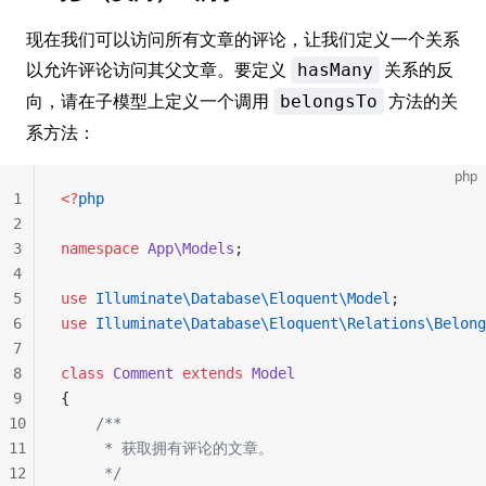
现在我们可以访问所有文章的评论，让我们定义一个关系
以允许评论访问其父文章。要定义
关系的反
hasMany
向，请在子模型上定义一个调用
方法的关
belongsTo
系方法：
php
1
<?
php
2
3
namespace
 App\Models
;
4
5
use
 Illuminate\Database\Eloquent\Model
;
6
use
 Illuminate\Database\Eloquent\Relations\Belong
7
8
class
 Comment
 extends
 Model
9
{
10
    /**
11
     * 获取拥有评论的文章。
12
     */