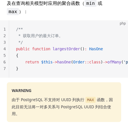
及在查询相关模型时应用的聚合函数（
或
min
）：
max
php
1
/**
2
 * 获取用户的最大订单。
3
 */
4
public
 function
 largestOrder
()
:
 HasOne
5
{
6
    return
 $this
->
hasOne
(
Order
::class
)
->
ofMany
(
'p
7
}
WARNING
由于 PostgreSQL 不支持对 UUID 列执行
函数，因
MAX
此目前无法将一对多关系与 PostgreSQL UUID 列结合使
用。