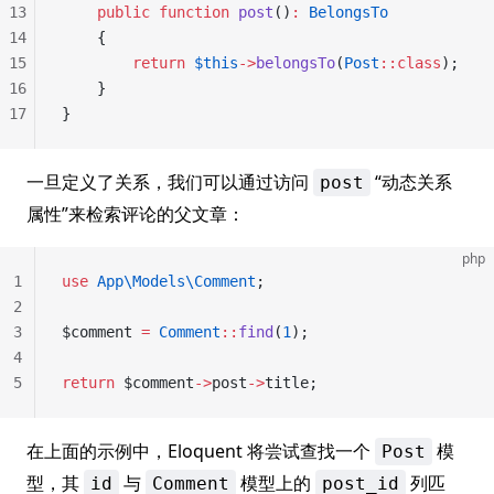
13
    public
 function
 post
()
:
 BelongsTo
14
    {
15
        return
 $this
->
belongsTo
(
Post
::class
);
16
    }
17
}
一旦定义了关系，我们可以通过访问
“动态关系
post
属性”来检索评论的父文章：
php
1
use
 App\Models\Comment
;
2
3
$comment 
=
 Comment
::
find
(
1
);
4
5
return
 $comment
->
post
->
title;
在上面的示例中，Eloquent 将尝试查找一个
模
Post
型，其
与
模型上的
列匹
id
Comment
post_id