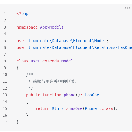
php
1
<?
php
2
3
namespace
 App\Models
;
4
5
use
 Illuminate\Database\Eloquent\Model
;
6
use
 Illuminate\Database\Eloquent\Relations\HasOne
7
8
class
 User
 extends
 Model
9
{
10
    /**
11
     * 获取与用户关联的电话。
12
     */
13
    public
 function
 phone
()
:
 HasOne
14
    {
15
        return
 $this
->
hasOne
(
Phone
::class
);
16
    }
17
}