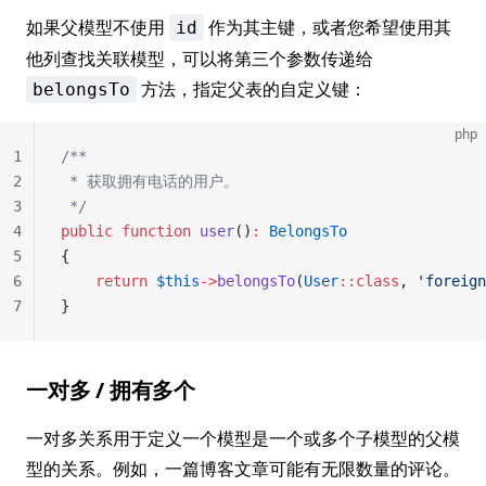
如果父模型不使用
作为其主键，或者您希望使用其
id
他列查找关联模型，可以将第三个参数传递给
方法，指定父表的自定义键：
belongsTo
php
1
/**
2
 * 获取拥有电话的用户。
3
 */
4
public
 function
 user
()
:
 BelongsTo
5
{
6
    return
 $this
->
belongsTo
(
User
::class
, 
'foreign
7
}
一对多 / 拥有多个
一对多关系用于定义一个模型是一个或多个子模型的父模
型的关系。例如，一篇博客文章可能有无限数量的评论。