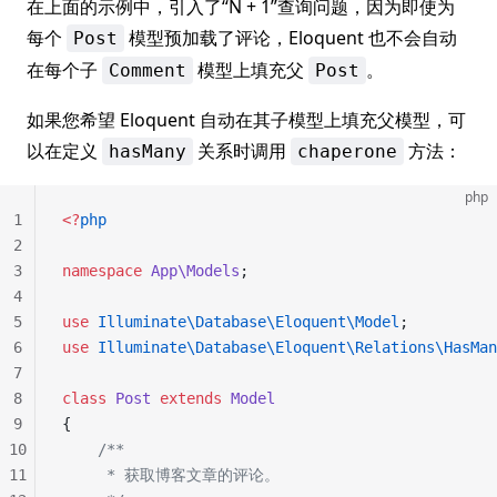
在上面的示例中，引入了“N + 1”查询问题，因为即使为
每个
模型预加载了评论，Eloquent 也不会自动
Post
在每个子
模型上填充父
。
Comment
Post
如果您希望 Eloquent 自动在其子模型上填充父模型，可
以在定义
关系时调用
方法：
hasMany
chaperone
php
1
<?
php
2
3
namespace
 App\Models
;
4
5
use
 Illuminate\Database\Eloquent\Model
;
6
use
 Illuminate\Database\Eloquent\Relations\HasMan
7
8
class
 Post
 extends
 Model
9
{
10
    /**
11
     * 获取博客文章的评论。