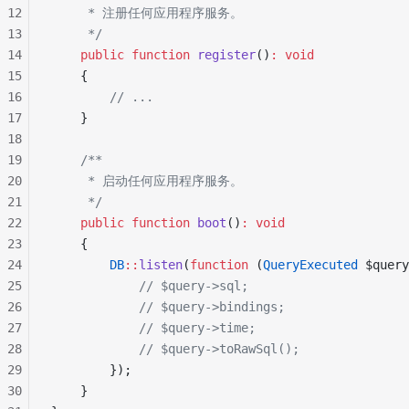
12
     * 注册任何应用程序服务。
13
     */
14
    public
 function
 register
()
:
 void
15
    {
16
        // ...
17
    }
18
19
    /**
20
     * 启动任何应用程序服务。
21
     */
22
    public
 function
 boot
()
:
 void
23
    {
24
        DB
::
listen
(
function
 (
QueryExecuted
 $query
25
            // $query->sql;
26
            // $query->bindings;
27
            // $query->time;
28
            // $query->toRawSql();
29
        });
30
    }