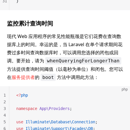
31
}
监控累计查询时间
现代 Web 应用程序的常见性能瓶颈是它们花费在查询数
据库上的时间。幸运的是，当 Laravel 在单个请求期间花
费过多时间查询数据库时，可以调用您选择的闭包或回
调。要开始，请为
whenQueryingForLongerThan
方法提供查询时间阈值（以毫秒为单位）和闭包。您可以
在
服务提供者
的
方法中调用此方法：
boot
php
1
<?
php
2
3
namespace
 App\Providers
;
4
5
use
 Illuminate\Database\Connection
;
6
use
 Illuminate\Support\Facades\DB
;