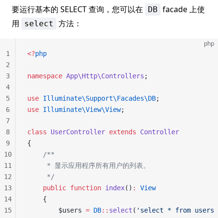
要运行基本的 SELECT 查询，您可以在
facade 上使
DB
用
方法：
select
php
1
<?
php
2
3
namespace
 App\Http\Controllers
;
4
5
use
 Illuminate\Support\Facades\DB
;
6
use
 Illuminate\View\View
;
7
8
class
 UserController
 extends
 Controller
9
{
10
    /**
11
     * 显示应用程序所有用户的列表。
12
     */
13
    public
 function
 index
()
:
 View
14
    {
15
        $users 
=
 DB
::
select
(
'select * from users 