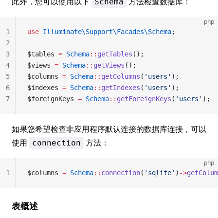
此外，您可以使用以下
方法检查数据库：
Schema
php
1
use
 Illuminate\Support\Facades\Schema
;
2
3
$tables 
=
 Schema
::
getTables
();
4
$views 
=
 Schema
::
getViews
();
5
$columns 
=
 Schema
::
getColumns
(
'users'
);
6
$indexes 
=
 Schema
::
getIndexes
(
'users'
);
7
$foreignKeys 
=
 Schema
::
getForeignKeys
(
'users'
);
如果您希望检查非应用程序默认连接的数据库连接，可以
使用
方法：
connection
php
1
$columns 
=
 Schema
::
connection
(
'sqlite'
)
->
getColum
表概述