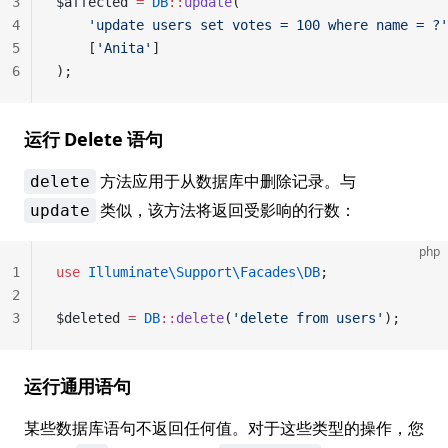
3
$affected 
=
 DB
::
update
(
4
    'update users set votes = 100 where name = ?'
5
    [
'Anita'
]
6
);
运行 Delete 语句
方法应用于从数据库中删除记录。与
delete
类似，该方法将返回受影响的行数：
update
php
1
use
 Illuminate\Support\Facades\DB
;
2
3
$deleted 
=
 DB
::
delete
(
'delete from users'
);
运行通用语句
某些数据库语句不返回任何值。对于这些类型的操作，您