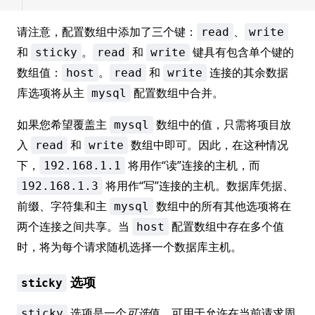
请注意，配置数组中添加了三个键：
、
read
write
和
。
和
键具有包含单个键的
sticky
read
write
数组值：
。
和
连接的其余数据
host
read
write
库选项将从主
配置数组中合并。
mysql
如果您希望覆盖主
数组中的值，只需将项目放
mysql
入
和
数组中即可。因此，在这种情况
read
write
下，
将用作“读”连接的主机，而
192.168.1.1
将用作“写”连接的主机。数据库凭据、
192.168.1.3
前缀、字符集和主
数组中的所有其他选项将在
mysql
两个连接之间共享。当
配置数组中存在多个值
host
时，将为每个请求随机选择一个数据库主机。
选项
sticky
选项是一个
可选
值，可用于允许在当前请求周
sticky