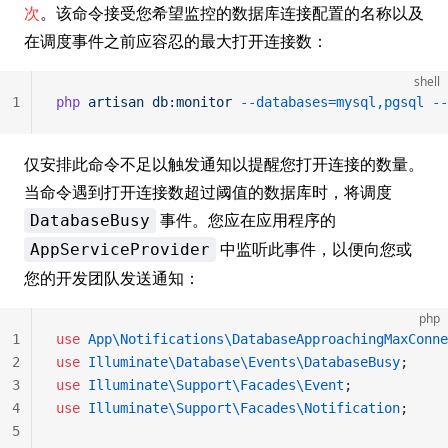
次
。该命令接受您希望监控的数据库连接配置的名称以及
在调度事件之前应容忍的最大打开连接数：
shell
1
php
 artisan
 db:monitor
 --databases=mysql,pgsql
 --
仅安排此命令不足以触发通知以提醒您打开连接的数量。
当命令遇到打开连接数超过阈值的数据库时，将调度
事件。您应在应用程序的
DatabaseBusy
中监听此事件，以便向您或
AppServiceProvider
您的开发团队发送通知：
php
1
use
 App\Notifications\DatabaseApproachingMaxConne
2
use
 Illuminate\Database\Events\DatabaseBusy
;
3
use
 Illuminate\Support\Facades\Event
;
4
use
 Illuminate\Support\Facades\Notification
;
5