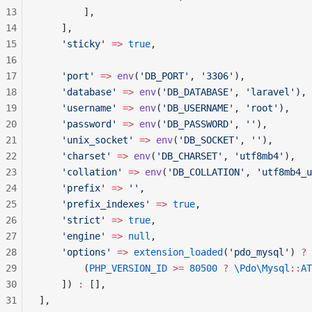
13
        ],
14
    ],
15
    'sticky'
 =>
 true
,
16
17
    'port'
 =>
 env
(
'DB_PORT'
, 
'3306'
),
18
    'database'
 =>
 env
(
'DB_DATABASE'
, 
'laravel'
),
19
    'username'
 =>
 env
(
'DB_USERNAME'
, 
'root'
),
20
    'password'
 =>
 env
(
'DB_PASSWORD'
, 
''
),
21
    'unix_socket'
 =>
 env
(
'DB_SOCKET'
, 
''
),
22
    'charset'
 =>
 env
(
'DB_CHARSET'
, 
'utf8mb4'
),
23
    'collation'
 =>
 env
(
'DB_COLLATION'
, 
'utf8mb4_u
24
    'prefix'
 =>
 ''
,
25
    'prefix_indexes'
 =>
 true
,
26
    'strict'
 =>
 true
,
27
    'engine'
 =>
 null
,
28
    'options'
 =>
 extension_loaded
(
'pdo_mysql'
) 
?
 
29
        (
PHP_VERSION_ID
 >=
 80500
 ?
 \Pdo\Mysql
::
AT
30
    ]) 
:
 [],
31
],