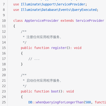
7
use
 Illuminate\Support\ServiceProvider
;
8
use
 Illuminate\Database\Events\QueryExecuted
;
9
10
class
 AppServiceProvider
 extends
 ServiceProvider
11
{
12
    /**
13
     * 注册任何应用程序服务。
14
     */
15
    public
 function
 register
()
:
 void
16
    {
17
        // ...
18
    }
19
20
    /**
21
     * 启动任何应用程序服务。
22
     */
23
    public
 function
 boot
()
:
 void
24
    {
25
        DB
::
whenQueryingForLongerThan
(
500
, 
functi