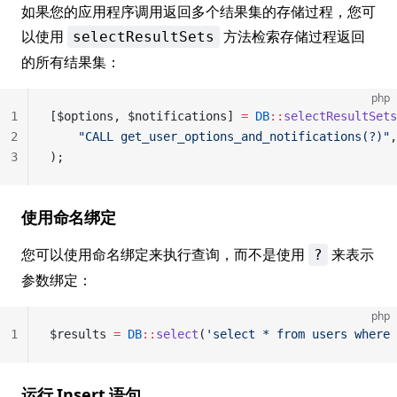
如果您的应用程序调用返回多个结果集的存储过程，您可
以使用
方法检索存储过程返回
selectResultSets
的所有结果集：
php
1
[$options, $notifications] 
=
 DB
::
selectResultSets
2
    "CALL get_user_options_and_notifications(?)"
,
3
);
使用命名绑定
您可以使用命名绑定来执行查询，而不是使用
来表示
?
参数绑定：
php
1
$results 
=
 DB
::
select
(
'select * from users where 
运行 Insert 语句