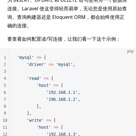
为 INSERT、UPDATE 和 DELETE 语句使用另一个数据库
连接。Laravel 使这变得轻而易举，无论您是使用原始查
询、查询构建器还是 Eloquent ORM，都会始终使用正
确的连接。
要查看如何配置读/写连接，让我们看一下这个示例：
php
1
'mysql'
 =>
 [
2
    'driver'
 =>
 'mysql'
,
3
4
    'read'
 =>
 [
5
        'host'
 =>
 [
6
            '192.168.1.1'
,
7
            '196.168.1.2'
,
8
        ],
9
    ],
10
    'write'
 =>
 [
11
        'host'
 =>
 [
12
            '192.168.1.3'
,